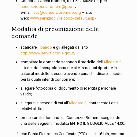
Consorzio Oscar Romero, tel. 0522.440981 – pec:
consorziooscarromero@pec.it
;
e‐mail:
scv@consorzioromero.org
– sito
web:
www.serviziocivile.coop/default.aspx
Modalità di presentazione delle
domande
scaricare il
bando
e gli allegati dal sito
http://www.serviziocivile.gov.it/
compilare la domanda secondo il modello dell’
Allegato 2
attenendoti scrupolosamente alle istruzioni riportate in
calce al modello stesso e avendo cura di indicare la sede
per la quale intendi concorrere;
allegare fotocopia di documento di identità personale
valido;
allegare la scheda di cui all’
Allegato 3
, contenente i dati
relativi ai titoli.
presentare le domande al Consorzio Romero scegliendo
una delle seguenti modalità ENTRO IL 8 LUGLIO ALLE 14,00:
con Posta Elettronica Certificata (PEC) – art. 16-bis, comma