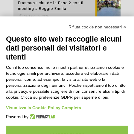
Erasmus+ chiude la Fase 2 con il
meeting a Reggio Emilia
16 Luglio 2026
Rifiuta cookie non necessari ✕
Esami di laboratorio preventivi
gratuiti: un’opportunità per prendersi
Questo sito web raccoglie alcuni
cura della propria salute
dati personali dei visitatori e
16 Luglio 2026
utenti
Con il tuo consenso, noi e i nostri partner utilizziamo i cookie e
tecnologie simili per archiviare, accedere ed elaborare i dati
personali come, ad esempio, la visita al sito web o la
personalizzazione degli annunci. Poiché rispettiamo il tuo diritto
alla privacy, è possibile scegliere di non consentire alcuni tipi di
cookie. Clicca su preferenze GDPR per saperne di più.
Seguici
Visualizza la Cookie Policy Completa
Powered by