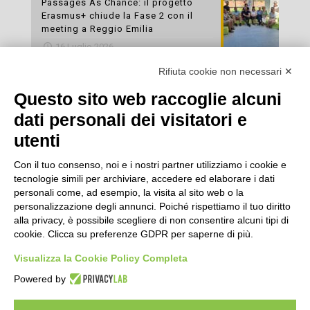
Passages As Chance: il progetto
Erasmus+ chiude la Fase 2 con il
meeting a Reggio Emilia
16 Luglio 2026
Rifiuta cookie non necessari ✕
Esami di laboratorio preventivi
gratuiti: un’opportunità per prendersi
Questo sito web raccoglie alcuni
cura della propria salute
dati personali dei visitatori e
16 Luglio 2026
utenti
Con il tuo consenso, noi e i nostri partner utilizziamo i cookie e
tecnologie simili per archiviare, accedere ed elaborare i dati
personali come, ad esempio, la visita al sito web o la
personalizzazione degli annunci. Poiché rispettiamo il tuo diritto
alla privacy, è possibile scegliere di non consentire alcuni tipi di
cookie. Clicca su preferenze GDPR per saperne di più.
Seguici
Visualizza la Cookie Policy Completa
Powered by