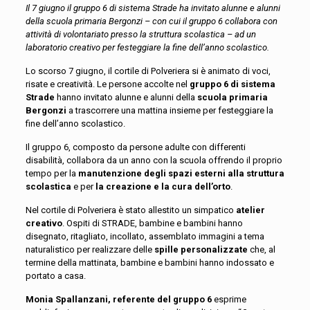
Il 7 giugno il gruppo 6 di sistema Strade ha invitato alunne e alunni
della scuola primaria Bergonzi – con cui il gruppo 6 collabora con
attività di volontariato presso la struttura scolastica – ad un
laboratorio creativo per festeggiare la fine dell’anno scolastico.
Lo scorso 7 giugno, il cortile di Polveriera si è animato di voci,
risate e creatività. Le persone accolte nel
gruppo 6 di sistema
Strade
hanno invitato alunne e alunni della
scuola primaria
Bergonzi
a trascorrere una mattina insieme per festeggiare la
fine dell’anno scolastico.
Il gruppo 6, composto da persone adulte con differenti
disabilità, collabora da un anno con la scuola offrendo il proprio
tempo per la
manutenzione degli spazi esterni alla struttura
scolastica
e per
la creazione e la cura dell’orto
.
Nel cortile di Polveriera è stato allestito un simpatico
atelier
creativo
. Ospiti di STRADE, bambine e bambini hanno
disegnato, ritagliato, incollato, assemblato immagini a tema
naturalistico per realizzare delle
spille personalizzate
che, al
termine della mattinata, bambine e bambini hanno indossato e
portato a casa.
Monia Spallanzani, referente del gruppo 6
esprime