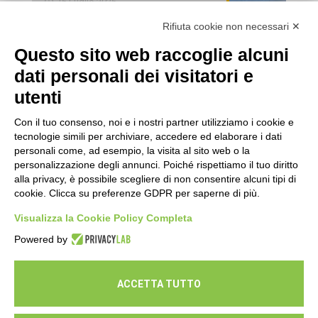
16 Luglio 2026
Rifiuta cookie non necessari ✕
Esami di laboratorio preventivi
gratuiti: un’opportunità per prendersi
Questo sito web raccoglie alcuni
cura della propria salute
dati personali dei visitatori e
16 Luglio 2026
utenti
Con il tuo consenso, noi e i nostri partner utilizziamo i cookie e
tecnologie simili per archiviare, accedere ed elaborare i dati
personali come, ad esempio, la visita al sito web o la
personalizzazione degli annunci. Poiché rispettiamo il tuo diritto
alla privacy, è possibile scegliere di non consentire alcuni tipi di
cookie. Clicca su preferenze GDPR per saperne di più.
Seguici
Visualizza la Cookie Policy Completa
Powered by
ACCETTA TUTTO