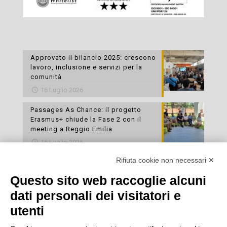
Approvato il bilancio 2025: crescono
lavoro, inclusione e servizi per la
comunità
16 Luglio 2026
Passages As Chance: il progetto
Erasmus+ chiude la Fase 2 con il
meeting a Reggio Emilia
16 Luglio 2026
Rifiuta cookie non necessari ✕
Esami di laboratorio preventivi
gratuiti: un’opportunità per prendersi
Questo sito web raccoglie alcuni
cura della propria salute
dati personali dei visitatori e
16 Luglio 2026
utenti