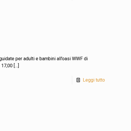
 guidate per adulti e bambini all’oasi WWF di
 17,00
[…]
Leggi tutto