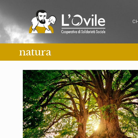
C
natura