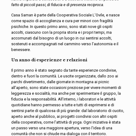
fatto di piccoli passi, di fiducia e di presenza reciproca.
Casa Saman è parte della Cooperativa Sociale L’Ovile, e nasce
come spazio di accoglienza e cura per minori con fragilità
psichiche. In questo primo anno, sono stati nove gli ospiti
accolti, ciascuno con la propria storia e i propri tempi, ma
accomunati dal bisogno di un luogo in cui sentirsi accolti,
sostenuti e accompagnati nel cammino verso l’autonomia e il
benessere.
Un anno di esperienze e relazioni
Il primo anno è stato segnato da tante esperienze condivise,
dentro e fuori la comunità. Le uscite organizzate, dallo zoo ai
parchi divertimento, dalle giornate in montagna ai picnic
all’aperto, sono state occasioni preziose per vivere momenti di
leggerezza e socialità, ma anche per sperimentare il gruppo, la
fiducia e la responsabilità. All’interno, i laboratori e le attività
quotidiane hanno permesso a tutte e tutti di esprimersi e di
sentirsi parte di qualcosa di più grande: dal laboratorio di cucito,
aperto anche al pubblico, ai progetti condivisi con altri ospiti
della cooperativa, come l’attività di yoga. Ogni iniziativa è stata
un passo verso una maggiore apertura, verso l’idea di una
comunità che non si chiude ma dialoga con il territorio.