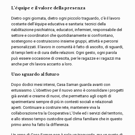
L’équipe e il valore della presenza
Dietro ogni giornata, dietro ogni piccolo traguardo, c’è il lavoro
costante dell’équipe educativa e sanitaria: tecnici della
riabilitazione psichiatrica, educatori, infermieri, responsabile del
settore e coordinatori che quotidianamente si confrontano,
sostengono e costruiscono insieme gruppi, attività e percorsi
personalizzati. Il lavoro in comunità è fatto di ascolto, di sguardi,
di tempi lenti e di cura delle relazioni. Ogni gesto, ogni parola
può essere occasione di crescita, per le ragazze e i ragazzi ma
anche per chi lavora accanto a loro.
Uno sguardo al futuro
Dopo dodici mesi intensi, Casa Saman guarda avanti con
entusiasmo. L’obiettivo per il nuovo anno è consolidare i progetti
già avviati e crearne di nuovi, che permettano agli ospiti di
sperimentarsi sempre di più in contesti sociali e relazionali
aperti. Continuare a costruire rete, mantenere viva la
collaborazione tra la Cooperativa L’Ovile ed i servizi del territorio,
e allo stesso tempo custodire quel clima familiare che in questo
primo anno ha fatto la differenza.
Un anno di Casa Saman non è solo un traguardo, ma un punto di