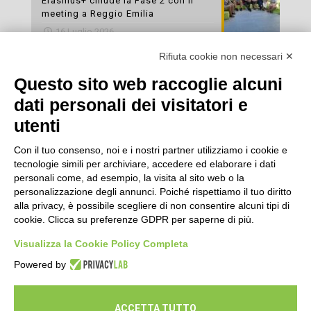
Erasmus+ chiude la Fase 2 con il
meeting a Reggio Emilia
16 Luglio 2026
Rifiuta cookie non necessari ✕
Esami di laboratorio preventivi
gratuiti: un’opportunità per prendersi
Questo sito web raccoglie alcuni
cura della propria salute
dati personali dei visitatori e
16 Luglio 2026
utenti
Con il tuo consenso, noi e i nostri partner utilizziamo i cookie e
tecnologie simili per archiviare, accedere ed elaborare i dati
personali come, ad esempio, la visita al sito web o la
personalizzazione degli annunci. Poiché rispettiamo il tuo diritto
alla privacy, è possibile scegliere di non consentire alcuni tipi di
cookie. Clicca su preferenze GDPR per saperne di più.
Seguici
Visualizza la Cookie Policy Completa
Powered by
ACCETTA TUTTO