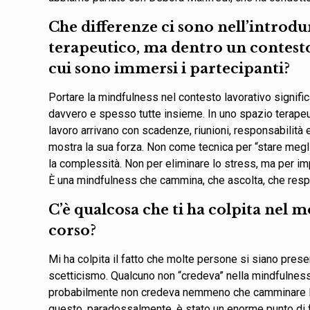
Che differenze ci sono nell’introd
terapeutico, ma dentro un contesto
cui sono immersi i partecipanti?
Portare la mindfulness nel contesto lavorativo signific
davvero e spesso tutte insieme. In uno spazio terapeut
lavoro arrivano con scadenze, riunioni, responsabilità 
mostra la sua forza. Non come tecnica per “stare meg
la complessità. Non per eliminare lo stress, ma per im
È una mindfulness che cammina, che ascolta, che resp
C’è qualcosa che ti ha colpita nel m
corso?
Mi ha colpita il fatto che molte persone si siano pre
scetticismo. Qualcuno non “credeva” nella mindfulness
probabilmente non credeva nemmeno che camminare len
questo, paradossalmente, è stato un enorme punto di 