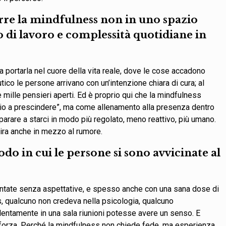
urre la mindfulness non in uno spazio
 di lavoro e complessità quotidiane in
a portarla nel cuore della vita reale, dove le cose accadono
ico le persone arrivano con un’intenzione chiara di cura; al
e mille pensieri aperti. Ed è proprio qui che la mindfulness
lio a prescindere”, ma come allenamento alla presenza dentro
parare a starci in modo più regolato, meno reattivo, più umano.
ira anche in mezzo al rumore.
odo in cui le persone si sono avvicinate al
sentate senza aspettative, e spesso anche con una sana dose di
, qualcuno non credeva nella psicologia, qualcuno
tamente in una sala riunioni potesse avere un senso. E
forza. Perché la mindfulness non chiede fede, ma esperienza.