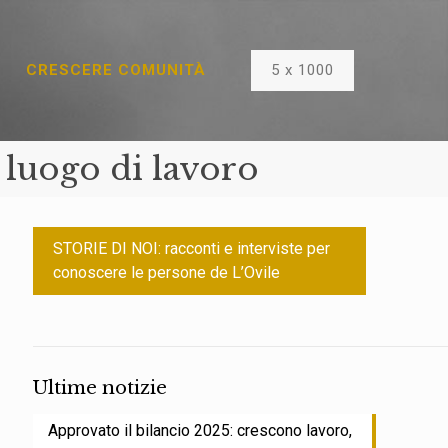
5 x 1000
CRESCERE COMUNITÀ
 luogo di lavoro
STORIE DI NOI: racconti e interviste per
conoscere le persone de L’Ovile
Ultime notizie
Approvato il bilancio 2025: crescono lavoro,