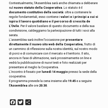
Contestualmente, l’Assemblea sarà anche chiamata a deliberare
sul
nuovo statuto della Cooperativa
. Lo statuto è il
documento costitutivo della società
: oltre a contenere le
regole fondamentali, esso contiene i
valori e i principi a cui si
ispira il lavoro quotidiano e il percorso di crescita de
L’Ovile
. Per il valore basilare di questo documento e della sua
condivisione, caldeggiamo la partecipazione di tutti i soci alla
serata.
L’assemblea sarà inoltre l’occasione per
presentare
direttamente il nuovo sito web della Cooperativa
, frutto di
un cammino di riflessione sulla nostra identità, sul nostro modo
di porci e di comunicare con il mercato e il territorio. Il sito,
ancora in fase di ultimazione, sarà prossimamente on line e
vedrà la pubblicazione di nuovi testi e foto realizzati per
presentare al meglio la Cooperativa.
L’incontro è fissato per
lunedì 14 maggio
presso la sede della
cooperativa.
Il programma prevede la cena insieme alle
19.45
e a seguire
l’Assemblea
alle ore
20.30
.
Facebook
Twitter
Condividi