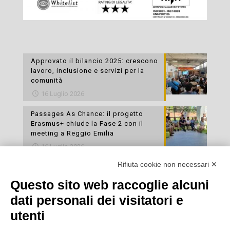
Approvato il bilancio 2025: crescono
lavoro, inclusione e servizi per la
comunità
16 Luglio 2026
Passages As Chance: il progetto
Erasmus+ chiude la Fase 2 con il
meeting a Reggio Emilia
16 Luglio 2026
Rifiuta cookie non necessari ✕
Esami di laboratorio preventivi
gratuiti: un’opportunità per prendersi
Questo sito web raccoglie alcuni
cura della propria salute
dati personali dei visitatori e
16 Luglio 2026
utenti