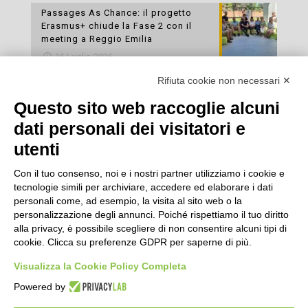
Passages As Chance: il progetto
Erasmus+ chiude la Fase 2 con il
meeting a Reggio Emilia
16 Luglio 2026
Rifiuta cookie non necessari ✕
Esami di laboratorio preventivi
gratuiti: un’opportunità per prendersi
Questo sito web raccoglie alcuni
cura della propria salute
dati personali dei visitatori e
16 Luglio 2026
utenti
Con il tuo consenso, noi e i nostri partner utilizziamo i cookie e
tecnologie simili per archiviare, accedere ed elaborare i dati
personali come, ad esempio, la visita al sito web o la
personalizzazione degli annunci. Poiché rispettiamo il tuo diritto
alla privacy, è possibile scegliere di non consentire alcuni tipi di
cookie. Clicca su preferenze GDPR per saperne di più.
Seguici
Visualizza la Cookie Policy Completa
Powered by