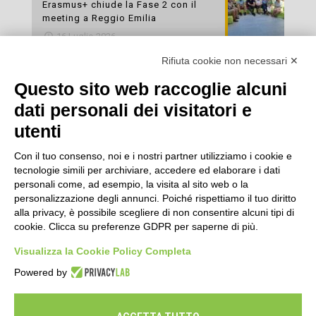
Erasmus+ chiude la Fase 2 con il
meeting a Reggio Emilia
16 Luglio 2026
Rifiuta cookie non necessari ✕
Esami di laboratorio preventivi
gratuiti: un’opportunità per prendersi
Questo sito web raccoglie alcuni
cura della propria salute
dati personali dei visitatori e
16 Luglio 2026
utenti
Con il tuo consenso, noi e i nostri partner utilizziamo i cookie e
tecnologie simili per archiviare, accedere ed elaborare i dati
personali come, ad esempio, la visita al sito web o la
personalizzazione degli annunci. Poiché rispettiamo il tuo diritto
alla privacy, è possibile scegliere di non consentire alcuni tipi di
cookie. Clicca su preferenze GDPR per saperne di più.
Seguici
Visualizza la Cookie Policy Completa
Powered by