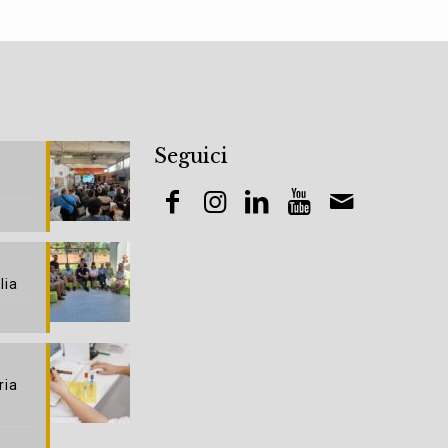
Seguici
lia
ria