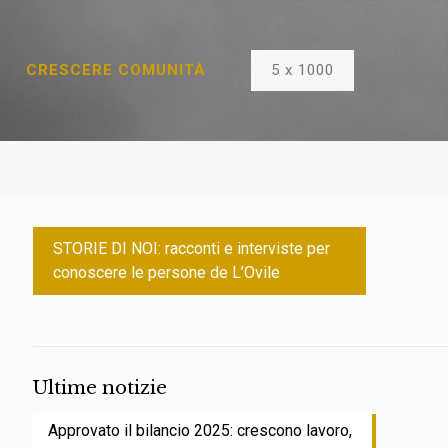
5 x 1000
CRESCERE COMUNITÀ
STORIE DI NOI: racconti e interviste per
conoscere le persone de L’Ovile
Ultime notizie
Approvato il bilancio 2025: crescono lavoro,