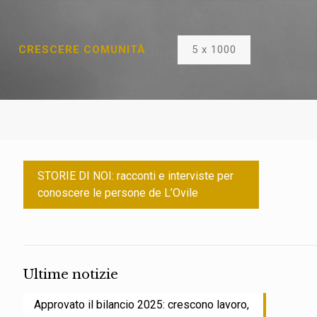
5 x 1000
CRESCERE COMUNITÀ
STORIE DI NOI: racconti e interviste per
conoscere le persone de L’Ovile
Ultime notizie
Approvato il bilancio 2025: crescono lavoro,