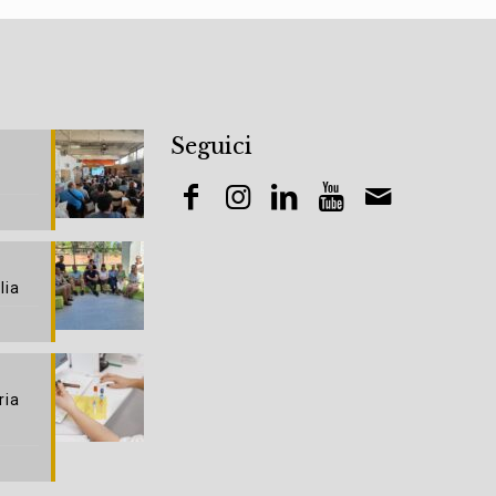
Seguici
lia
ria