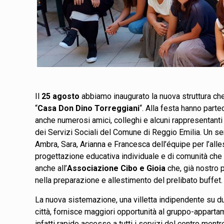
Il
25 agosto
abbiamo inaugurato la nuova struttura ch
“
Casa Don Dino Torreggiani
“. Alla festa hanno partec
anche numerosi amici, colleghi e alcuni rappresentant
dei Servizi Sociali del Comune di Reggio Emilia. Un se
Ambra, Sara, Arianna e Francesca dell’équipe per l’alle
progettazione educativa individuale e di comunità che c
anche all’
Associazione Cibo e Gioia
che, già nostro p
nella preparazione e allestimento del prelibato buffet.
La nuova sistemazione, una villetta indipendente su du
città, fornisce maggiori opportunità al gruppo-apparta
infatti rapido accesso a tutti i servizi del centro mentre 