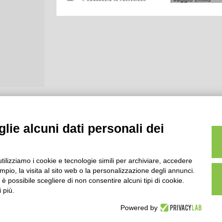
lie alcuni dati personali dei
utilizziamo i cookie e tecnologie simili per archiviare, accedere
pio, la visita al sito web o la personalizzazione degli annunci.
, è possibile scegliere di non consentire alcuni tipi di cookie.
 più.
Powered by
scr.Reg.Imp.R.E. e P.IVA 01541120356 - Albo Cooperative a mutua