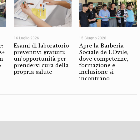
16 Luglio 2026
15 Giugno 2026
e:
Esami di laboratorio
Apre la Barberia
s+
preventivi gratuiti:
Sociale de L’Ovile,
on
un’opportunità per
dove competenze,
o
prendersi cura della
formazione e
propria salute
inclusione si
incontrano