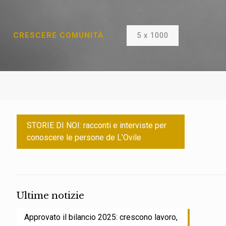
5 x 1000
CRESCERE COMUNITÀ
STORIE DI NOI: racconti e interviste per
conoscere le persone de L’Ovile
Ultime notizie
Approvato il bilancio 2025: crescono lavoro,