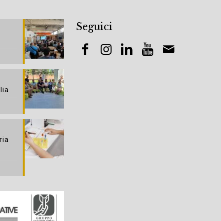
Seguici
lia
ria