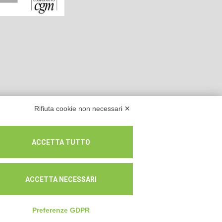
Rifiuta cookie non necessari ✕
ACCETTA TUTTO
ACCETTA NECESSARI
lità prevalente n.A114164
Preferenze GDPR