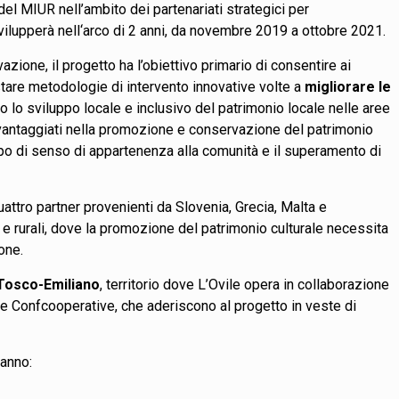
del MIUR nell’ambito dei partenariati strategici per
svilupperà nell‘arco di 2 anni, da novembre 2019 a ottobre 2021.
zione, il progetto ha l’obiettivo primario di consentire ai
stare metodologie di intervento innovative volte a
migliorare le
 lo sviluppo locale e inclusivo del patrimonio locale nelle aree
 svantaggiati nella promozione e conservazione del patrimonio
uppo di senso di appartenenza alla comunità e il superamento di
uattro partner provenienti da Slovenia, Grecia, Malta e
e e rurali, dove la promozione del patrimonio culturale necessita
one.
Tosco-Emiliano
, territorio dove L’Ovile opera in collaborazione
e Confcooperative, che aderiscono al progetto in veste di
ranno: