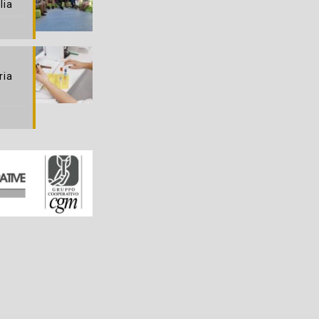
lia
ria