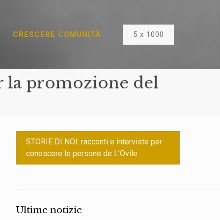
5 x 1000
CRESCERE COMUNITÀ
 la promozione del
STORIE DI NOI: racconti e interviste per
conoscere le persone de L’Ovile
Ultime notizie