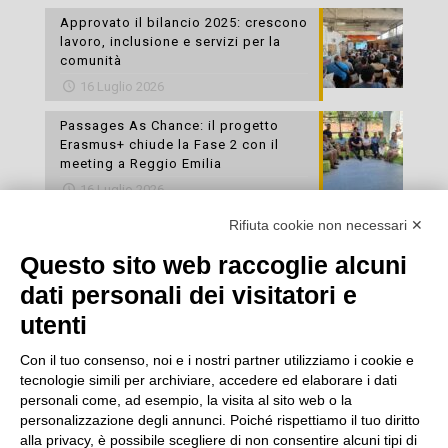
Approvato il bilancio 2025: crescono
lavoro, inclusione e servizi per la
comunità
16 Luglio 2026
Passages As Chance: il progetto
Erasmus+ chiude la Fase 2 con il
meeting a Reggio Emilia
16 Luglio 2026
Rifiuta cookie non necessari ✕
Esami di laboratorio preventivi
gratuiti: un’opportunità per prendersi
Questo sito web raccoglie alcuni
cura della propria salute
dati personali dei visitatori e
16 Luglio 2026
utenti
Con il tuo consenso, noi e i nostri partner utilizziamo i cookie e
tecnologie simili per archiviare, accedere ed elaborare i dati
personali come, ad esempio, la visita al sito web o la
personalizzazione degli annunci. Poiché rispettiamo il tuo diritto
alla privacy, è possibile scegliere di non consentire alcuni tipi di