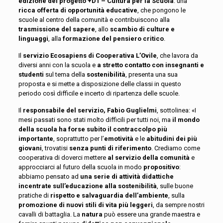
edizione del progetto
+D1 – Cultura per la Scuola
: una
ricca offerta di opportunità educative
, che pongono le
scuole al centro della comunità e contribuiscono alla
trasmissione del sapere
, allo
scambio di culture e
linguaggi
, alla
formazione del pensiero critico
.
Il
servizio Ecosapiens di Cooperativa L’Ovile
, che lavora da
diversi anni con la scuola e
a stretto contatto con insegnanti e
studenti
sul tema della
sostenibilità
, presenta una sua
proposta e si mette a disposizione delle classi in questo
periodo così difficile e incerto di ripartenza delle scuole.
Il
responsabile del servizio, Fabio Guglielmi
, sottolinea: «I
mesi passati sono stati molto difficili per tutti noi, ma
il mondo
della scuola ha forse subito il contraccolpo più
importante
, soprattutto per l’
emotività
e le
abitudini
dei più
giovani
, trovatisi
senza punti di riferimento
. Crediamo come
cooperativa di doverci mettere
al servizio della comunità
e
approcciarci al futuro della scuola in modo
propositivo
:
abbiamo pensato ad
una serie di attività didattiche
incentrate sull’educazione alla sostenibilità
, sulle buone
pratiche di
rispetto e salvaguardia dell’ambiente
, sulla
promozione di nuovi stili di vita più leggeri
, da sempre nostri
cavalli di battaglia. La
natura
può essere una grande maestra e