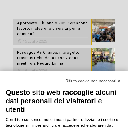
Approvato il bilancio 2025: crescono
lavoro, inclusione e servizi per la
comunità
16 Luglio 2026
Passages As Chance: il progetto
Erasmus+ chiude la Fase 2 con il
meeting a Reggio Emilia
16 Luglio 2026
Rifiuta cookie non necessari ✕
Esami di laboratorio preventivi
gratuiti: un’opportunità per prendersi
Questo sito web raccoglie alcuni
cura della propria salute
dati personali dei visitatori e
16 Luglio 2026
utenti
Con il tuo consenso, noi e i nostri partner utilizziamo i cookie e
tecnologie simili per archiviare, accedere ed elaborare i dati