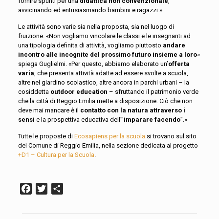
fornire spunti per una
didattica non convenzionale
,
avvicinando ed entusiasmando bambini e ragazzi.»
Le attività sono varie sia nella proposta, sia nel luogo di
fruizione. «Non vogliamo vincolare le classi e le insegnanti ad
una tipologia definita di attività, vogliamo piuttosto
andare
incontro alle incognite del prossimo futuro insieme a loro
»
spiega Guglielmi. «Per questo, abbiamo elaborato un’
offerta
varia
, che presenta attività adatte ad essere svolte a scuola,
altre nel giardino scolastico, altre ancora in parchi urbani – la
cosiddetta
outdoor education
– sfruttando il patrimonio verde
che la città di Reggio Emilia mette a disposizione. Ciò che non
deve mai mancare è il
contatto con la natura attraverso i
sensi
e la prospettiva educativa dell’”
imparare facendo
”.»
Tutte le proposte di
Ecosapiens per la scuola
si trovano sul sito
del Comune di Reggio Emilia, nella sezione dedicata al progetto
+D1 – Cultura per la Scuola
.
Facebook
Twitter
Condividi