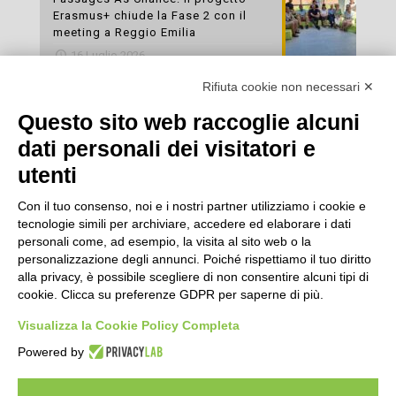
Erasmus+ chiude la Fase 2 con il
meeting a Reggio Emilia
16 Luglio 2026
Rifiuta cookie non necessari ✕
Esami di laboratorio preventivi
gratuiti: un’opportunità per prendersi
Questo sito web raccoglie alcuni
cura della propria salute
dati personali dei visitatori e
16 Luglio 2026
utenti
Con il tuo consenso, noi e i nostri partner utilizziamo i cookie e
tecnologie simili per archiviare, accedere ed elaborare i dati
personali come, ad esempio, la visita al sito web o la
personalizzazione degli annunci. Poiché rispettiamo il tuo diritto
alla privacy, è possibile scegliere di non consentire alcuni tipi di
cookie. Clicca su preferenze GDPR per saperne di più.
Seguici
Visualizza la Cookie Policy Completa
Powered by