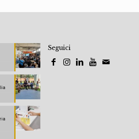
Seguici
lia
ria