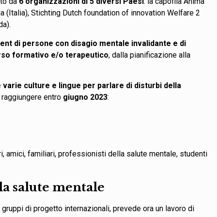
to da
6 organizzazioni di 5 diversi Paesi
: la capofila Anima
a (Italia), Stichting Dutch foundation of innovation Welfare 2
da).
t di persone con disagio mentale invalidante e di
orso formativo e/o terapeutico
, dalla pianificazione alla
e varie culture e lingue per parlare di disturbi della
da raggiungere entro
giugno 2023
:
ari, amici, familiari, professionisti della salute mentale, studenti
lla salute mentale
 gruppi di progetto internazionali, prevede ora un lavoro di