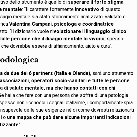
ettivo dello strumento è quello di
superare il forte stigma
ia mentale
: “Il carattere fortemente
innovativo
di questo
disagio mentale sia stato storicamente analizzato, valutato e
ifica
Valentina Campani, psicologa e coordinatrice
etto. “Il dizionario vuole
rivoluzionare il linguaggio clinico
dalle persone che il disagio mentale lo vivono
, spesso
 che dovrebbe essere di affiancamento, aiuto e cura”.
todologica
a da due dei 6 partners (Italia e Olanda)
, sarà uno strumento
 associazioni, operatori socio-sanitari e tutte le persone
 di salute mentale, ma che hanno contatti con chi
Se hai a che fare con una persona che soffre di una patologia
spesso non riconosci i segnali d’allarme, i comportamenti-spia
onsapevole delle sue esigenze né di come dovresti relazionarti
zi o
una mappa che può dare alcune importanti indicazioni
tizzante
”.