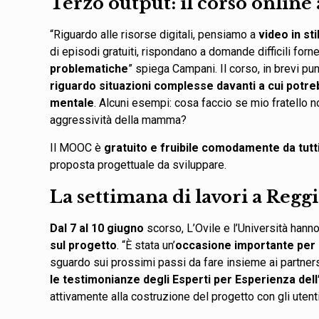
Terzo output: il corso online 
“Riguardo alle risorse digitali, pensiamo a
video in s
di episodi gratuiti, rispondano a domande difficili for
problematiche
” spiega Campani. Il corso, in brevi pu
riguardo situazioni complesse davanti a cui potre
mentale
. Alcuni esempi: cosa faccio se mio fratello
aggressività della mamma?
Il MOOC è
gratuito e fruibile comodamente da tutt
proposta progettuale da sviluppare.
La settimana di lavori a Regg
Dal 7 al 10 giugno
scorso, L’Ovile e l’Università hanno
sul progetto
. “È stata un’
occasione importante per 
sguardo sui prossimi passi da fare insieme ai partner
le testimonianze degli Esperti per Esperienza del
attivamente alla costruzione del progetto con gli utenti