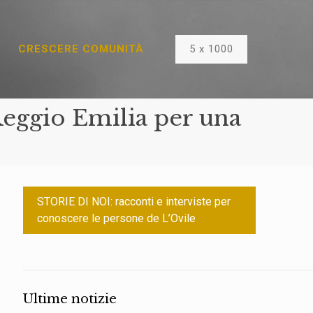
5 x 1000
CRESCERE COMUNITÀ
eggio Emilia per una
STORIE DI NOI: racconti e interviste per
conoscere le persone de L’Ovile
Ultime notizie