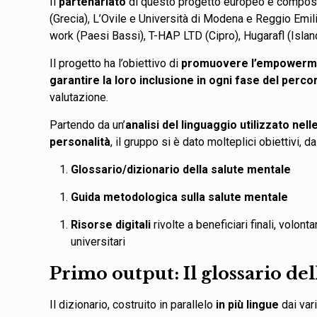
Il
partenariato
di questo progetto europeo è compos
(Grecia), L’Ovile e Università di Modena e Reggio Emili
work (Paesi Bassi), T-HAP LTD (Cipro), Hugarafl (Islan
Il progetto ha l’obiettivo di
promuovere l’empowermen
garantire la loro inclusione in ogni fase del perc
valutazione.
Partendo da un’
analisi del linguaggio utilizzato nell
personalità
, il gruppo si è dato molteplici obiettivi, 
Glossario/dizionario della salute mentale
Guida metodologica sulla salute mentale
Risorse digitali
rivolte a beneficiari finali, volont
universitari
Primo output: Il glossario de
Il dizionario, costruito in parallelo
in più lingue
dai vari