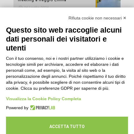
16 Luglio 2026
Rifiuta cookie non necessari ✕
Esami di laboratorio preventivi
gratuiti: un’opportunità per prendersi
Questo sito web raccoglie alcuni
cura della propria salute
dati personali dei visitatori e
16 Luglio 2026
utenti
Con il tuo consenso, noi e i nostri partner utilizziamo i cookie e
tecnologie simili per archiviare, accedere ed elaborare i dati
personali come, ad esempio, la visita al sito web o la
personalizzazione degli annunci. Poiché rispettiamo il tuo diritto
alla privacy, è possibile scegliere di non consentire alcuni tipi di
cookie. Clicca su preferenze GDPR per saperne di più.
Seguici
Visualizza la Cookie Policy Completa
Powered by
ACCETTA TUTTO