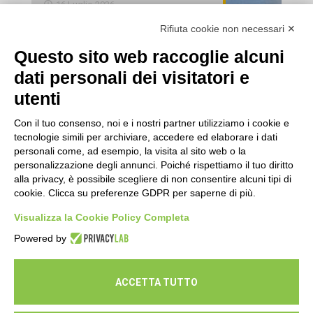
16 Luglio 2026
Rifiuta cookie non necessari ✕
Esami di laboratorio preventivi
gratuiti: un’opportunità per prendersi
Questo sito web raccoglie alcuni
cura della propria salute
dati personali dei visitatori e
16 Luglio 2026
utenti
Con il tuo consenso, noi e i nostri partner utilizziamo i cookie e
tecnologie simili per archiviare, accedere ed elaborare i dati
personali come, ad esempio, la visita al sito web o la
personalizzazione degli annunci. Poiché rispettiamo il tuo diritto
alla privacy, è possibile scegliere di non consentire alcuni tipi di
cookie. Clicca su preferenze GDPR per saperne di più.
Seguici
Visualizza la Cookie Policy Completa
Powered by
ACCETTA TUTTO