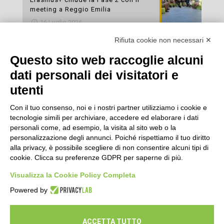
meeting a Reggio Emilia
16 Luglio 2026
Rifiuta cookie non necessari ✕
Esami di laboratorio preventivi
gratuiti: un’opportunità per prendersi
Questo sito web raccoglie alcuni
cura della propria salute
dati personali dei visitatori e
16 Luglio 2026
utenti
Con il tuo consenso, noi e i nostri partner utilizziamo i cookie e
tecnologie simili per archiviare, accedere ed elaborare i dati
personali come, ad esempio, la visita al sito web o la
personalizzazione degli annunci. Poiché rispettiamo il tuo diritto
alla privacy, è possibile scegliere di non consentire alcuni tipi di
cookie. Clicca su preferenze GDPR per saperne di più.
Seguici
Visualizza la Cookie Policy Completa
Powered by
ACCETTA TUTTO