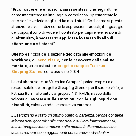
“
Riconoscere le emozioni
, sia in sé stessi che negli altri, è
come interpretare un linguaggio complesso. Sperimentare le
emozioni e vederle negli altri ha molti strati. Così come si presta
attenzione a vari indizi come le espressioni facciali, il linguaggio
del corpo, il tono di voce e il contesto per capire le emozioni di
qualcun altro, è necessario
applicare lo stesso livello di
attenzione a sé stessi
.”
Questo è l’incipit della sezione dedicata alle emozioni del
Workbook
, o
Eserciziario
, per la recovery della salute
mentale
, terzo output del
progetto europeo Erasmus+
Stepping Stones
, conclusosi nel 2024.
La collaborazione tra Valentina Campani, psicoterapeuta e
responsabile del progetto Stepping Stones per il suo servizio, e
Patrizia Boni, referente del gruppo 1 STRADE, nasce dalla
volontà di
lavorare sulle emozioni con le e gli ospiti con
disabilità
, valorizzando l’esperienza europea.
L’Eserciziario è stato un ottimo punto di partenza, perché contiene
informazioni generali sulle emozioni e sul loro funzionamento,
sull’autoregolazione emotiva, sulle modalità di comunicazione
delle emozioni, con suggerimenti per esercizi individuali
–