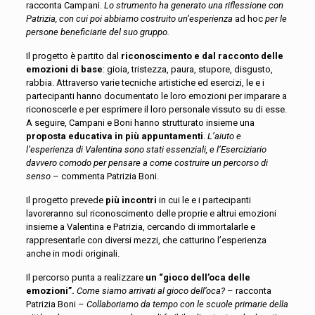
racconta Campani.
Lo strumento ha generato una riflessione con
Patrizia, con cui poi abbiamo costruito un’esperienza
ad hoc
per le
persone beneficiarie del suo gruppo.
Il progetto è partito dal
riconoscimento e dal racconto delle
emozioni di base
: gioia, tristezza, paura, stupore, disgusto,
rabbia. Attraverso varie tecniche artistiche ed esercizi, le e i
partecipanti hanno documentato le loro emozioni per imparare a
riconoscerle e per esprimere il loro personale vissuto su di esse.
A seguire, Campani e Boni hanno strutturato insieme una
proposta educativa in più appuntamenti
.
L’aiuto e
l’esperienza di Valentina sono stati essenziali, e l’Eserciziario
davvero comodo per pensare a come costruire un percorso di
senso
– commenta Patrizia Boni.
Il progetto prevede
più incontri
in cui le e i partecipanti
lavoreranno sul riconoscimento delle proprie e altrui emozioni
insieme a Valentina e Patrizia, cercando di immortalarle e
rappresentarle con diversi mezzi, che catturino l’esperienza
anche in modi originali.
Il percorso punta a realizzare
un “gioco dell’oca delle
emozioni”.
Come siamo arrivati al gioco dell’oca?
– racconta
Patrizia Boni –
Collaboriamo da tempo con le scuole primarie della