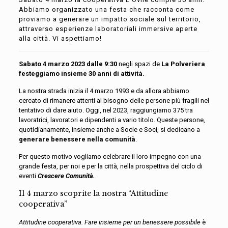
Abbiamo organizzato una festa che racconta come
proviamo a generare un
impatto sociale sul territorio
,
attraverso esperienze laboratoriali immersive aperte
alla città.
V
i aspettiamo!
Sabato 4 marzo 2023 dalle 9:30
negli spazi de
La Polveriera
festeggiamo
insieme 30 anni di attività.
La nostra strada inizia il 4 marzo 1993 e da allora abbiamo
cercato di rimanere attenti
al bisogno
delle persone più fragili nel
tentativo di dare aiuto. Oggi, nel 2023, raggiungiamo 375 tra
lavoratrici, lavoratori e dipendenti a vario titolo. Queste persone,
quotidianamente, insieme anche a Socie e Soci, si dedicano a
generare benessere nella comunità
.
Per questo motivo vogliamo celebrare il loro impegno con una
grande festa, per noi e per la città, nella prospettiva del ciclo di
eventi
Crescere Comunità.
Il 4 marzo scoprite la nostra “Attitudine
cooperativa”
Attitudine cooperativa. Fare insieme per un benessere possibile
è