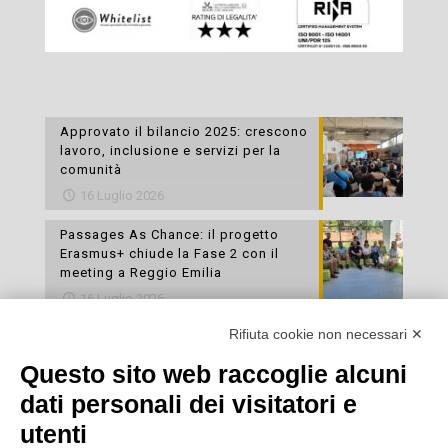
Approvato il bilancio 2025: crescono
lavoro, inclusione e servizi per la
comunità
16 Luglio 2026
Passages As Chance: il progetto
Erasmus+ chiude la Fase 2 con il
meeting a Reggio Emilia
16 Luglio 2026
Rifiuta cookie non necessari ✕
Esami di laboratorio preventivi
gratuiti: un’opportunità per prendersi
Questo sito web raccoglie alcuni
cura della propria salute
dati personali dei visitatori e
16 Luglio 2026
utenti