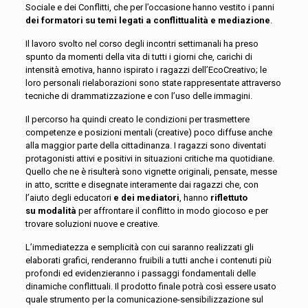
Sociale e dei Conflitti, che per l’occasione hanno vestito i panni
dei formatori su temi legati a conflittualità e mediazione
.
Il lavoro svolto nel corso degli incontri settimanali ha preso
spunto da momenti della vita di tutti i giorni che, carichi di
intensità emotiva, hanno ispirato i ragazzi dell’EcoCreativo; le
loro personali rielaborazioni sono state rappresentate attraverso
tecniche di drammatizzazione e con l’uso delle immagini.
Il percorso ha quindi creato le condizioni per trasmettere
competenze e posizioni mentali (creative) poco diffuse anche
alla maggior parte della cittadinanza. I ragazzi sono diventati
protagonisti attivi e positivi
in situazioni critiche ma quotidiane.
Quello che ne è risulterà sono vignette originali, pensate, messe
in atto, scritte e disegnate interamente dai ragazzi che, con
l’aiuto degli educatori
e dei mediatori
, hanno
riflettuto
su
modalità
per affrontare il conflitto in modo giocoso e per
trovare soluzioni nuove e creative.
L’immediatezza e semplicità con cui saranno realizzati gli
elaborati grafici, renderanno fruibili a tutti anche i contenuti più
profondi ed evidenzieranno i passaggi fondamentali delle
dinamiche conflittuali. Il prodotto finale potrà così essere usato
quale strumento per la comunicazione-sensibilizzazione sul