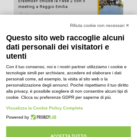
Erasmus+ chiude la Fase 2 con il
meeting a Reggio Emilia
16 Luglio 2026
Rifiuta cookie non necessari ✕
Esami di laboratorio preventivi
gratuiti: un’opportunità per prendersi
Questo sito web raccoglie alcuni
cura della propria salute
dati personali dei visitatori e
16 Luglio 2026
utenti
Con il tuo consenso, noi e i nostri partner utilizziamo i cookie e
tecnologie simili per archiviare, accedere ed elaborare i dati
personali come, ad esempio, la visita al sito web o la
personalizzazione degli annunci. Poiché rispettiamo il tuo diritto
alla privacy, è possibile scegliere di non consentire alcuni tipi di
cookie. Clicca su preferenze GDPR per saperne di più.
Seguici
Visualizza la Cookie Policy Completa
Powered by
ACCETTA TUTTO