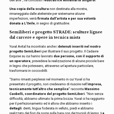
dell’arte”, ha concluso l’
educatrice Annamaria Siligardi
.
Una copia della scultura
non destinata alla mostra,
rimaneggiata dalle atelieriste per sistemarne alcune
imperfezioni, verrà
firmata dall’artista e per sua volontà
donata a L’Ovile
, in segno di gratitudine.
Semiliberi e progetto STRADE: sculture lignee
dal carcere e opere in tecnica mista
Yuval Avital ha incontrato anche i
detenuti inseriti nel nostro
progetto SemiLiberi
per illustrare il suo progetto. Il Cadavre
Exquise su cui hanno lavorato
due persone, con il supporto di
un operatore
, prevedeva la realizzazione di alcune piccole bare
in legno che potessero, attraverso un’apertura particolare,
trasformarsi in coccodrilli.
“Siamo rimasti perplessi nel momento in cui Yuval ci ha
presentato il progetto, non credevamo di riuscire nell’
impresa,
tecnicamente tutt’altro che semplice
” racconta
Massimo
Caobelli, coordinatore del progetto SemiLiberi
. “Non senza
difficoltà, abbiamo ultimato la prima bozza. Yuval ci ha raggiunto
per il perfezionamento ed è allora che abbiamo inserito i
dettagli
: denti, lingua foderata in velluto, piedi e abbiamo
realizzato dei fiori da porre sulla bara con dei trucioli di legno.
La