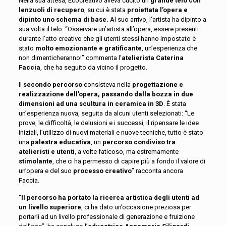
Nella sua attesa, Ecocreativo aveva cucito un
grande telo con
lenzuoli di recupero
, su cui è stata
proiettata l’opera e
dipinto uno schema di base.
Al suo arrivo, l’artista ha dipinto a
sua volta il telo: “Osservare un’artista all’opera, essere presenti
durante l’atto creativo che gli utenti stessi hanno impostato è
stato
molto emozionante e gratificante
, un’esperienza che
non dimenticheranno!” commenta l’
atelierista Caterina
Faccia
, che ha seguito da vicino il progetto.
Il
secondo percorso
consisteva nella
progettazione e
realizzazione dell’opera, passando dalla bozza in due
dimensioni ad una scultura in ceramica in 3D
. È stata
un’esperienza nuova, seguita da alcuni utenti selezionati: “Le
prove, le difficoltà, le delusioni e i successi, il ripensare le idee
iniziali, l’utilizzo di nuovi materiali e nuove tecniche, tutto è stato
una
palestra educativa
, un
percorso condiviso tra
atelieristi e utenti
, a volte faticoso, ma estremamente
stimolante
, che ci ha permesso di capire più a fondo il valore di
un’opera e del suo
processo creativo
” racconta ancora
Faccia.
“
Il percorso ha portato la ricerca artistica degli utenti ad
un livello superiore
, ci ha dato un’occasione preziosa per
portarli ad un livello professionale di generazione e fruizione