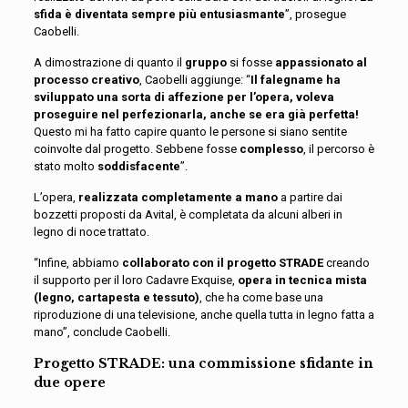
sfida è diventata sempre più entusiasmante
”, prosegue
Caobelli.
A dimostrazione di quanto il
gruppo
si fosse
appassionato al
processo creativo
, Caobelli aggiunge: “
Il falegname ha
sviluppato una sorta di affezione per l’opera, voleva
proseguire nel perfezionarla, anche se era già perfetta!
Questo mi ha fatto capire quanto le persone si siano sentite
coinvolte dal progetto. Sebbene fosse
complesso
, il percorso è
stato molto
soddisfacente
”.
L’opera,
realizzata completamente a mano
a partire dai
bozzetti proposti da Avital, è completata da alcuni alberi in
legno di noce trattato.
“Infine, abbiamo
collaborato con il progetto STRADE
creando
il supporto per il loro Cadavre Exquise,
opera in tecnica mista
(legno, cartapesta e tessuto)
, che ha come base una
riproduzione di una televisione, anche quella tutta in legno fatta a
mano”, conclude Caobelli.
Progetto STRADE: una commissione sfidante in
due opere