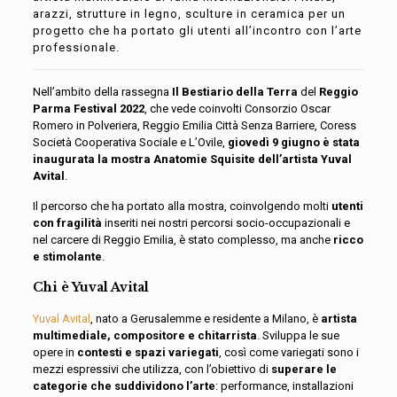
arazzi, strutture in legno, sculture in ceramica per un
progetto che ha portato gli utenti all’incontro con l’arte
professionale.
Nell’ambito della rassegna
Il Bestiario della Terra
del
Reggio
Parma Festival 2022
, che vede coinvolti Consorzio Oscar
Romero in Polveriera, Reggio Emilia Città Senza Barriere, Coress
Società Cooperativa Sociale e L’Ovile,
giovedì 9 giugno è stata
inaugurata la mostra Anatomie Squisite dell’artista Yuval
Avital
.
Il percorso che ha portato alla mostra, coinvolgendo molti
utenti
con fragilità
inseriti nei nostri percorsi socio-occupazionali e
nel carcere di Reggio Emilia, è stato complesso, ma anche
ricco
e stimolante
.
Chi è Yuval Avital
Yuval Avital
, nato a Gerusalemme e residente a Milano, è
artista
multimediale, compositore e chitarrista
. Sviluppa le sue
opere in
contesti e spazi variegati
, così come variegati sono i
mezzi espressivi che utilizza, con l’obiettivo di
superare le
categorie che suddividono l’arte
: performance, installazioni