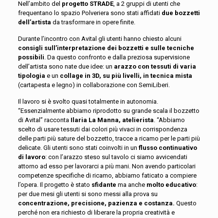
Nell’ambito del
progetto STRADE
, a 2 gruppi di utenti che
frequentano lo spazio Polveriera sono stati affidati
due bozzetti
dell’artista
da trasformare in opere finite.
Durante l’incontro con Avital gli utenti hanno chiesto alcuni
consigli sull’interpretazione dei bozzetti e sulle tecniche
possibili
. Da questo confronto e dalla preziosa supervisione
dell’artista sono nate due idee: un
arazzo con tessuti di varia
tipologia
e un
collage in 3D, su più livelli, in tecnica mista
(cartapesta e legno) in collaborazione con SemiLiberi.
Il lavoro si è svolto quasi totalmente in autonomia.
“Essenzialmente abbiamo riprodotto su grande scala il bozzetto
di Avital” racconta
Ilaria La Manna, atelierista
. “Abbiamo
scelto di usare tessuti dai colori più vivaci in corrispondenza
delle parti più sature del bozzetto, tracce a ricamo per le parti più
delicate. Gli utenti sono stati coinvolti in un
flusso continuativo
di lavoro
: con l’arazzo steso sul tavolo ci siamo avvicendati
attorno ad esso per lavorarci a più mani. Non avendo particolari
competenze specifiche di ricamo, abbiamo faticato a compiere
l’opera. Il progetto è stato
sfidante
ma anche
molto educativo
:
per due mesi gli utenti si sono messi alla prova su
concentrazione, precisione, pazienza e costanza.
Questo
perché non era richiesto di liberare la propria creatività e