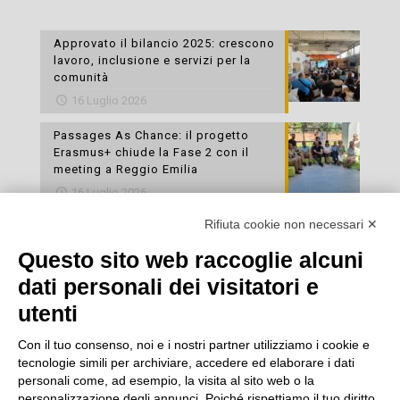
Approvato il bilancio 2025: crescono
lavoro, inclusione e servizi per la
comunità
16 Luglio 2026
Passages As Chance: il progetto
Erasmus+ chiude la Fase 2 con il
meeting a Reggio Emilia
16 Luglio 2026
Rifiuta cookie non necessari ✕
Esami di laboratorio preventivi
gratuiti: un’opportunità per prendersi
Questo sito web raccoglie alcuni
cura della propria salute
dati personali dei visitatori e
16 Luglio 2026
utenti
Con il tuo consenso, noi e i nostri partner utilizziamo i cookie e
tecnologie simili per archiviare, accedere ed elaborare i dati
personali come, ad esempio, la visita al sito web o la
personalizzazione degli annunci. Poiché rispettiamo il tuo diritto