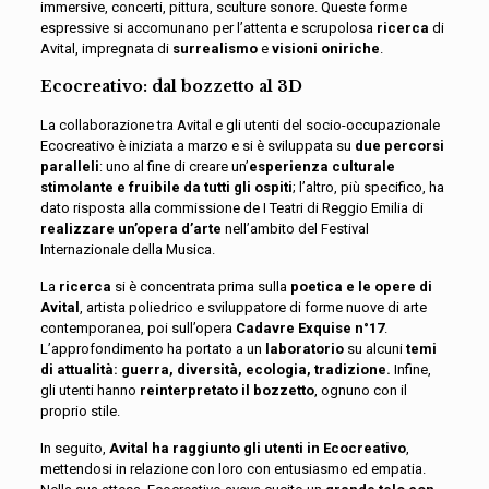
immersive, concerti, pittura, sculture sonore. Queste forme
espressive si accomunano per l’attenta e scrupolosa
ricerca
di
Avital, impregnata di
surrealismo
e
visioni oniriche
.
Ecocreativo: dal bozzetto al 3D
La collaborazione tra Avital e gli utenti del socio-occupazionale
Ecocreativo è iniziata a marzo e si è sviluppata su
due percorsi
paralleli
: uno al fine di creare un’
esperienza culturale
stimolante e fruibile da tutti gli ospiti
; l’altro, più specifico, ha
dato risposta alla commissione de I Teatri di Reggio Emilia di
realizzare un’opera d’arte
nell’ambito del Festival
Internazionale della Musica.
La
ricerca
si è concentrata prima sulla
poetica e le opere di
Avital
, artista poliedrico e sviluppatore di forme nuove di arte
contemporanea, poi sull’opera
Cadavre Exquise n°17
.
L’approfondimento ha portato a un
laboratorio
su alcuni
temi
di attualità: guerra, diversità, ecologia, tradizione.
Infine,
gli utenti hanno
reinterpretato il bozzetto
, ognuno con il
proprio stile.
In seguito,
Avital ha raggiunto gli utenti in Ecocreativo
,
mettendosi in relazione con loro con entusiasmo ed empatia.