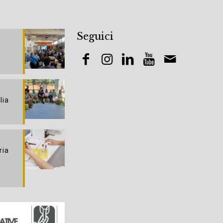
Seguici
lia
ria