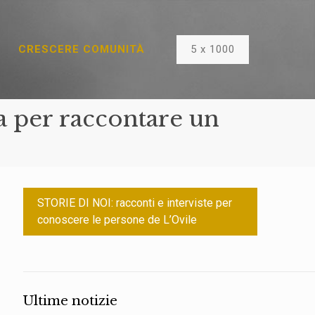
5 x 1000
CRESCERE COMUNITÀ
a per raccontare un
STORIE DI NOI: racconti e interviste per
conoscere le persone de L’Ovile
Ultime notizie