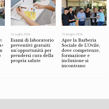
16 Luglio 2026
15 Giugno 2026
e:
Esami di laboratorio
Apre la Barberia
s+
preventivi gratuiti:
Sociale de L’Ovile,
on
un’opportunità per
dove competenze,
o
prendersi cura della
formazione e
propria salute
inclusione si
incontrano