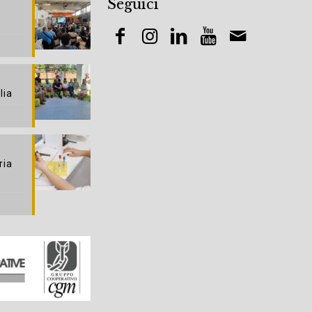
Seguici
lia
ria