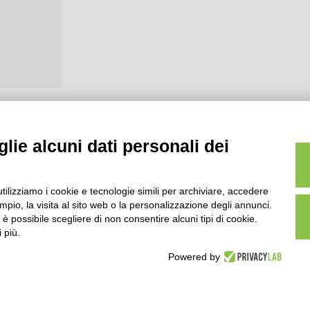
lie alcuni dati personali dei
utilizziamo i cookie e tecnologie simili per archiviare, accedere
pio, la visita al sito web o la personalizzazione degli annunci.
, è possibile scegliere di non consentire alcuni tipi di cookie.
 più.
Powered by
scr.Reg.Imp.R.E. e P.IVA 01541120356 - Albo Cooperative a mutua