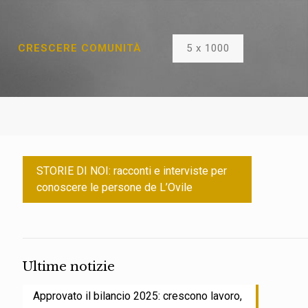
5 x 1000
CRESCERE COMUNITÀ
STORIE DI NOI: racconti e interviste per
conoscere le persone de L’Ovile
Ultime notizie
Approvato il bilancio 2025: crescono lavoro,