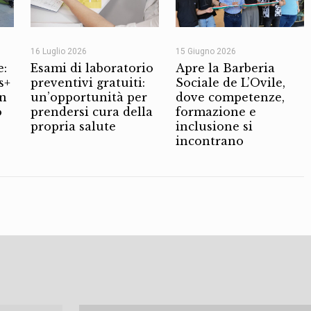
16 Luglio 2026
15 Giugno 2026
e:
Esami di laboratorio
Apre la Barberia
s+
preventivi gratuiti:
Sociale de L’Ovile,
on
un’opportunità per
dove competenze,
o
prendersi cura della
formazione e
propria salute
inclusione si
incontrano