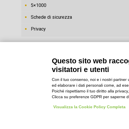
5×1000
Schede di sicurezza
Privacy
Questo sito web raccog
visitatori e utenti
Con il tuo consenso, noi e i nostri partner 
ed elaborare i dati personali come, ad esem
Poiché rispettiamo il tuo diritto alla privacy
Clicca su preferenze GDPR per saperne di
Visualizza la Cookie Policy Completa
© Cooperativa L'Ovile. I