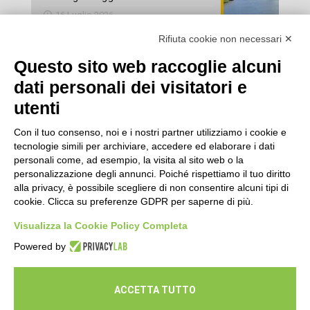
16 Luglio 2026
Rifiuta cookie non necessari ✕
Esami di laboratorio preventivi
gratuiti: un’opportunità per prendersi
Questo sito web raccoglie alcuni
cura della propria salute
dati personali dei visitatori e
16 Luglio 2026
utenti
Con il tuo consenso, noi e i nostri partner utilizziamo i cookie e
tecnologie simili per archiviare, accedere ed elaborare i dati
personali come, ad esempio, la visita al sito web o la
personalizzazione degli annunci. Poiché rispettiamo il tuo diritto
alla privacy, è possibile scegliere di non consentire alcuni tipi di
cookie. Clicca su preferenze GDPR per saperne di più.
Seguici
Visualizza la Cookie Policy Completa
Powered by
ACCETTA TUTTO