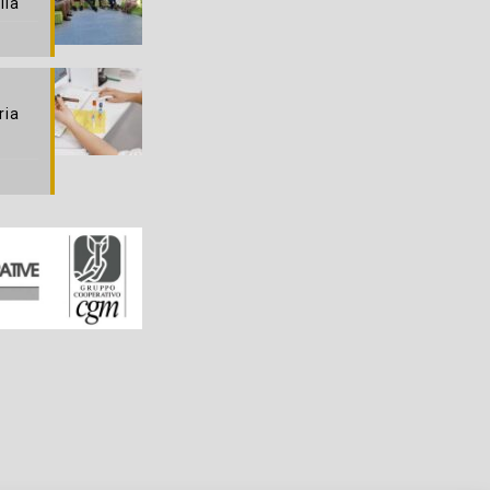
lia
ria