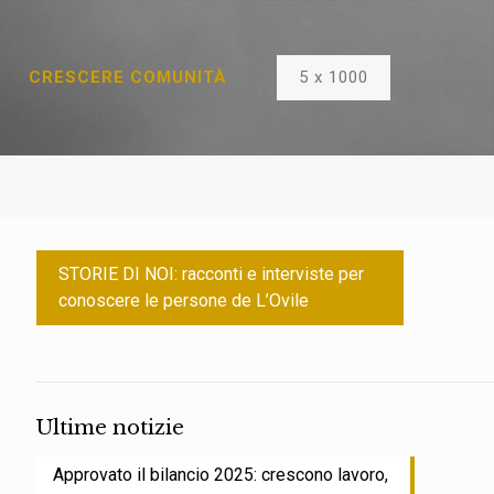
5 x 1000
CRESCERE COMUNITÀ
STORIE DI NOI: racconti e interviste per
conoscere le persone de L’Ovile
Ultime notizie
Approvato il bilancio 2025: crescono lavoro,