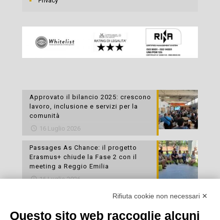
Privacy
Approvato il bilancio 2025: crescono
lavoro, inclusione e servizi per la
comunità
16 Luglio 2026
Passages As Chance: il progetto
Erasmus+ chiude la Fase 2 con il
meeting a Reggio Emilia
16 Luglio 2026
Rifiuta cookie non necessari ✕
Esami di laboratorio preventivi
gratuiti: un’opportunità per prendersi
Questo sito web raccoglie alcuni
cura della propria salute