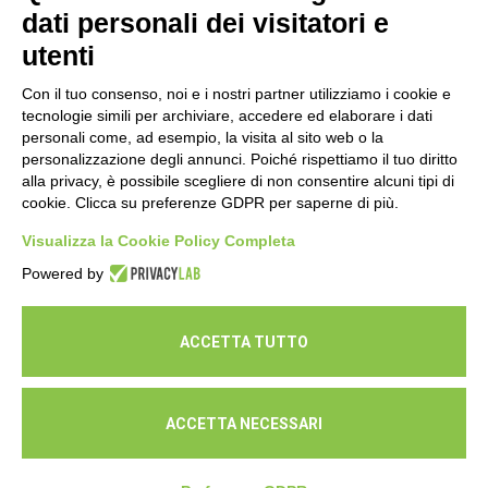
dati personali dei visitatori e
16 Luglio 2026
utenti
Con il tuo consenso, noi e i nostri partner utilizziamo i cookie e
tecnologie simili per archiviare, accedere ed elaborare i dati
personali come, ad esempio, la visita al sito web o la
personalizzazione degli annunci. Poiché rispettiamo il tuo diritto
alla privacy, è possibile scegliere di non consentire alcuni tipi di
cookie. Clicca su preferenze GDPR per saperne di più.
Seguici
Visualizza la Cookie Policy Completa
Powered by
ACCETTA TUTTO
ACCETTA NECESSARI
© Cooperativa L'Ovile. Iscr.Reg.Imp.R.E. e P.IVA 01541120356 -
Albo Cooperative a mutualità prevalente n.A114164