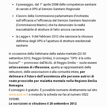
il passaggio, dal 1° aprile 2008 delle competenze sanitarie
di carceri e OPG al Servizio Sanitario Regionale
il lavoro della Commissione parlamentare d’inchiesta
sull’efficacia e l’efficienza del Servizio Sanitario Nazionale
(Commissione Marino) che ha denunciato la realtà
inaccettabile di strutture di fatto ancora carcerarie
la Legge n. 9 del febbraio 2012 che sancisce la chiusura
definitiva degli OPG e l’apertura di strutture residenziali
sanitarie.
In occasione della Settimana della salute mentale (22-30
settembre 2012, Reggio Emilia), il convegno “OPG: è la volta
buona?” – promosso dall’AUSL di Reggio Emilia – vuole essere
un’occasione di riflessione
, aperta ai rappresentanti delle
istituzioni, delle associazioni e alla comunità intera,
per
delineare il futuro dell’assistenza alle persone autrici di
reato prosciolte per malattia mentale nella Regione Emilia
Romagna
.
Il convegno è gratuito. È possibile iscriversi direttamente sul sito
www.ausl.re.it
o inviando la scheda via fax al numero 0522
335380.
Le iscrizioni si chiudono il 20 settembre 2012.