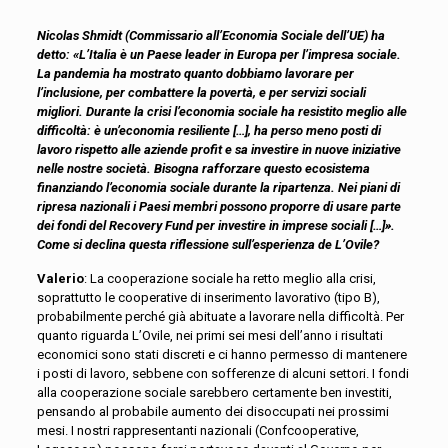
Nicolas Shmidt (Commissario all’Economia Sociale dell’UE) ha
detto: «L’Italia è un Paese leader in Europa per l’impresa sociale.
La pandemia ha mostrato quanto dobbiamo lavorare per
l’inclusione, per combattere la povertà, e per servizi sociali
migliori. Durante la crisi l’economia sociale ha resistito meglio alle
difficoltà: è un’economia resiliente […], ha perso meno posti di
lavoro rispetto alle aziende profit e sa investire in nuove iniziative
nelle nostre società. Bisogna rafforzare questo ecosistema
finanziando l’economia sociale durante la ripartenza. Nei piani di
ripresa nazionali i Paesi membri possono proporre di usare parte
dei fondi del Recovery Fund per investire in imprese sociali […]».
Come si declina questa riflessione sull’esperienza de L’Ovile?
Valerio
: La cooperazione sociale ha retto meglio alla crisi,
soprattutto le cooperative di inserimento lavorativo (tipo B),
probabilmente perché già abituate a lavorare nella difficoltà. Per
quanto riguarda L’Ovile, nei primi sei mesi dell’anno i risultati
economici sono stati discreti e ci hanno permesso di mantenere
i posti di lavoro, sebbene con sofferenze di alcuni settori. I fondi
alla cooperazione sociale sarebbero certamente ben investiti,
pensando al probabile aumento dei disoccupati nei prossimi
mesi. I nostri rappresentanti nazionali (Confcooperative,