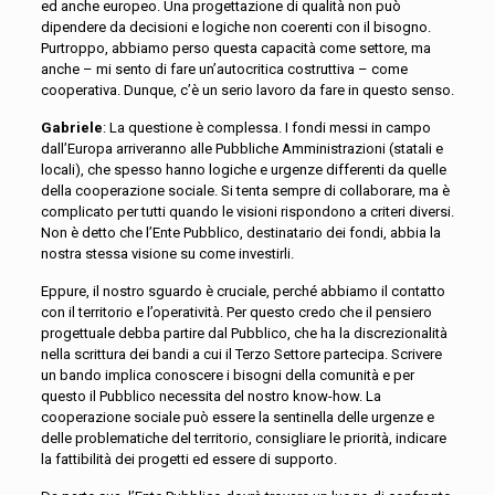
ed anche europeo. Una progettazione di qualità non può
dipendere da decisioni e logiche non coerenti con il bisogno.
Purtroppo, abbiamo perso questa capacità come settore, ma
anche – mi sento di fare un’autocritica costruttiva – come
cooperativa. Dunque, c’è un serio lavoro da fare in questo senso.
Gabriele
: La questione è complessa. I fondi messi in campo
dall’Europa arriveranno alle Pubbliche Amministrazioni (statali e
locali), che spesso hanno logiche e urgenze differenti da quelle
della cooperazione sociale. Si tenta sempre di collaborare, ma è
complicato per tutti quando le visioni rispondono a criteri diversi.
Non è detto che l’Ente Pubblico, destinatario dei fondi, abbia la
nostra stessa visione su come investirli.
Eppure, il nostro sguardo è cruciale, perché abbiamo il contatto
con il territorio e l’operatività. Per questo credo che il pensiero
progettuale debba partire dal Pubblico, che ha la discrezionalità
nella scrittura dei bandi a cui il Terzo Settore partecipa. Scrivere
un bando implica conoscere i bisogni della comunità e per
questo il Pubblico necessita del nostro know-how. La
cooperazione sociale può essere la sentinella delle urgenze e
delle problematiche del territorio, consigliare le priorità, indicare
la fattibilità dei progetti ed essere di supporto.