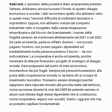
Gabriele
: L’aumento della povertà è stato ampiamente previsto.
Tuttavia, dobbiamo ancora toccare il fondo di questo disagio
economico e sociale. I dati raccontano quello che abbiamo visto
in questi mesi, l’enorme difficoltà di moltissimi lavoratori e
imprenditori. Eppure, non abbiamo notizie dal comparto
industriale: tutto è congelato dalla cassa integrazione
straordinaria e dal blocco dei licenziamenti. I numeri della
fragilità saranno da monitorare attentamente nel 2021 e nel 2022.
Se cade un’azienda, parte un effetto domino – non posso
pagare i fornitori, non posso pagare i dipendenti ed
inevitabilmente molte persone perdono il lavoro – da non
sottovalutare. La cooperativa è anche un’azienda, poiché
necessita di utile per finanziare i progetti di sostegno al disagio
sociale. Deve prepararsi dal punto di vista economico,
ricordandosi dei più fragili. Sempre più persone busseranno alla
porta della cooperazione sociale, lo sa bene chi si occupa di
inserimento lavorativo. Possiamo essere strategici perché
sappiamo dare risposte vincenti alle piccole realtà del territorio,
come successe durante la crisi del 2009 (le aziende vennero in
alcuni casi rilevate dagli stessi dipendenti che si costituirono
come cooperative, seppur non sociali). Siamo, oggi più che mai,
un presidio capillare fondamentale.