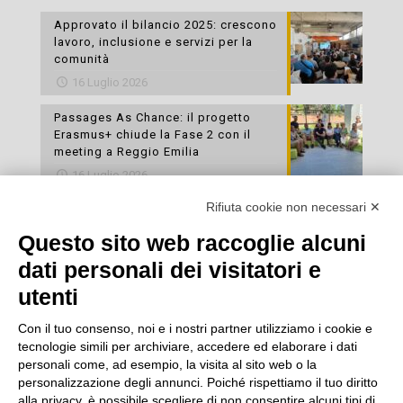
Approvato il bilancio 2025: crescono
lavoro, inclusione e servizi per la
comunità
16 Luglio 2026
Passages As Chance: il progetto
Erasmus+ chiude la Fase 2 con il
meeting a Reggio Emilia
16 Luglio 2026
Rifiuta cookie non necessari ✕
Esami di laboratorio preventivi
gratuiti: un’opportunità per prendersi
Questo sito web raccoglie alcuni
cura della propria salute
dati personali dei visitatori e
16 Luglio 2026
utenti
Con il tuo consenso, noi e i nostri partner utilizziamo i cookie e
tecnologie simili per archiviare, accedere ed elaborare i dati
personali come, ad esempio, la visita al sito web o la
personalizzazione degli annunci. Poiché rispettiamo il tuo diritto
alla privacy, è possibile scegliere di non consentire alcuni tipi di