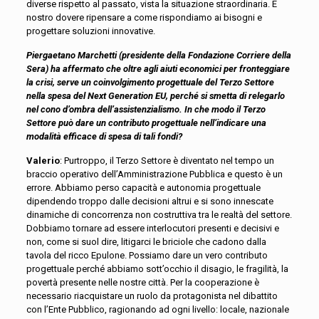
diverse rispetto al passato, vista la situazione straordinaria. È
nostro dovere ripensare a come rispondiamo ai bisogni e
progettare soluzioni innovative.
Piergaetano Marchetti (presidente della Fondazione Corriere della
Sera) ha affermato che oltre agli aiuti economici per fronteggiare
la crisi, serve un coinvolgimento progettuale del Terzo Settore
nella spesa del Next Generation EU, perché si smetta di relegarlo
nel cono d’ombra dell’assistenzialismo. In che modo il Terzo
Settore può dare un contributo progettuale nell’indicare una
modalità efficace di spesa di tali fondi?
Valerio
: Purtroppo, il Terzo Settore è diventato nel tempo un
braccio operativo dell’Amministrazione Pubblica e questo è un
errore. Abbiamo perso capacità e autonomia progettuale
dipendendo troppo dalle decisioni altrui e si sono innescate
dinamiche di concorrenza non costruttiva tra le realtà del settore.
Dobbiamo tornare ad essere interlocutori presenti e decisivi e
non, come si suol dire, litigarci le briciole che cadono dalla
tavola del ricco Epulone. Possiamo dare un vero contributo
progettuale perché abbiamo sott’occhio il disagio, le fragilità, la
povertà presente nelle nostre città. Per la cooperazione è
necessario riacquistare un ruolo da protagonista nel dibattito
con l’Ente Pubblico, ragionando ad ogni livello: locale, nazionale