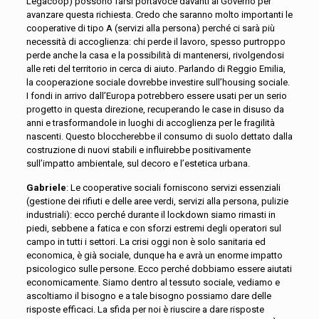
Legacoop) possono farsi portavoce davanti al Governo per
avanzare questa richiesta. Credo che saranno molto importanti le
cooperative di tipo A (servizi alla persona) perché ci sarà più
necessità di accoglienza: chi perde il lavoro, spesso purtroppo
perde anche la casa e la possibilità di mantenersi, rivolgendosi
alle reti del territorio in cerca di aiuto. Parlando di Reggio Emilia,
la cooperazione sociale dovrebbe investire sull’housing sociale.
I fondi in arrivo dall’Europa potrebbero essere usati per un serio
progetto in questa direzione, recuperando le case in disuso da
anni e trasformandole in luoghi di accoglienza per le fragilità
nascenti. Questo bloccherebbe il consumo di suolo dettato dalla
costruzione di nuovi stabili e influirebbe positivamente
sull’impatto ambientale, sul decoro e l’estetica urbana.
Gabriele
: Le cooperative sociali forniscono servizi essenziali
(gestione dei rifiuti e delle aree verdi, servizi alla persona, pulizie
industriali): ecco perché durante il lockdown siamo rimasti in
piedi, sebbene a fatica e con sforzi estremi degli operatori sul
campo in tutti i settori. La crisi oggi non è solo sanitaria ed
economica, è già sociale, dunque ha e avrà un enorme impatto
psicologico sulle persone. Ecco perché dobbiamo essere aiutati
economicamente. Siamo dentro al tessuto sociale, vediamo e
ascoltiamo il bisogno e a tale bisogno possiamo dare delle
risposte efficaci. La sfida per noi è riuscire a dare risposte