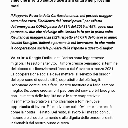
sfide che il Terzo Settore dovrà affrontare nei prossimi
mesi
.
Il Rapporto Povertà della Caritas denuncia: nel periodo maggio-
settembre 2020, l’incidenza dei “nuovi poveri” per effetto
dell’emergenza COVID passa dal 31% del 2019 al 45%: quasi una
persona su due che si rivolge alla Caritas lo fa per la prima volta.
Risultano in maggioranza (52% rispetto al 47,9% dello scorso anno)
i nuclei famigliari italiani e persone in età lavorativa. In che modo
la cooperazione sociale pu dare delle risposte a questo disagio?
Valerio
: A Reggio Emilia i dati Caritas sono leggermente
migliori, il tessuto ha tenuto. Il timore cresce pensando al termine
del blocco dei licenziamenti fissato dal Governo a marzo 2021.
La cooperazione sociale deve mettersi al servizio dei bisogni
delle persone di questa città, soprattutto dei più fragili.
Dobbiamo continuare a fare il nostro mestiere e a farlo sempre
meglio. Se, come crediamo, il padrone del servizio è il bisogno,
con l’aumento delle fragilità noi e le altre cooperative di
inserimento lavorativo siamo chiamate a fornire nuove
opportunità di lavoro. È il motivo per cui L’Ovile – e altre realtà
come la nostra – è nato. Del resto, il lavoro è il mezzo con cui
rispondere al sostentamento e alla dignità delle persone: diritti
inalienabili dal nostro punto di vista.