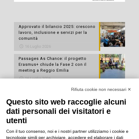
Approvato il bilancio 2025: crescono
lavoro, inclusione e servizi per la
comunità
16 Luglio 2026
Passages As Chance: il progetto
Erasmus+ chiude la Fase 2 con il
meeting a Reggio Emilia
16 Luglio 2026
Rifiuta cookie non necessari ✕
Esami di laboratorio preventivi
gratuiti: un’opportunità per prendersi
Questo sito web raccoglie alcuni
cura della propria salute
dati personali dei visitatori e
16 Luglio 2026
utenti
Con il tuo consenso, noi e i nostri partner utilizziamo i cookie e
tecnologie simili per archiviare, accedere ed elaborare i dati