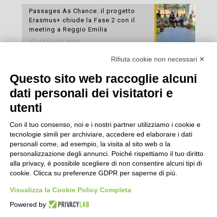
Passages As Chance: il progetto
Erasmus+ chiude la Fase 2 con il
meeting a Reggio Emilia
16 Luglio 2026
Rifiuta cookie non necessari ✕
Esami di laboratorio preventivi
gratuiti: un’opportunità per prendersi
Questo sito web raccoglie alcuni
cura della propria salute
dati personali dei visitatori e
16 Luglio 2026
utenti
Con il tuo consenso, noi e i nostri partner utilizziamo i cookie e
tecnologie simili per archiviare, accedere ed elaborare i dati
personali come, ad esempio, la visita al sito web o la
personalizzazione degli annunci. Poiché rispettiamo il tuo diritto
alla privacy, è possibile scegliere di non consentire alcuni tipi di
cookie. Clicca su preferenze GDPR per saperne di più.
Seguici
Visualizza la Cookie Policy Completa
Powered by