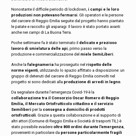
Nonostante il difficile periodo di lockdown,
i campi e le loro
produzioni non potevano fermarsi
. Gli operatori e le persone
del carcere di Reggio Emilia seguite dal progetto hanno piantato
le patate e raccolto gli asparagi. Il lavoro è stato portato avanti
anche nei campi di La Buona Terra.
Poche settimane fa è stato terminato il
delicato e prezioso
lavoro di smielatura delle api
, primo passo verso la
produzione e commercializzazione del
miele SemiLiberi
.
Anche la
falegnameria
ha proseguito nel
rispetto delle
norme vigenti
, utilizzando lo spazio affittato a disposizione: un
gruppo di detenuti del carcere di Reggio Emilia coinvolti nel
progetto si sono dedicati alla
produzione di arredi in legno
.
Da segnalare durante l’emergenza Covid-19 è la
collaborazione tra il Consorzio Oscar Romero di Reggio
Emilia, il Mercato Ortofrutticolo cittadino e il servizio
Semiliberi
per la
consegna a domicilio di prodotti
ortofrutticoli
. Grazie a questa collaborazione e al supporto di
altri attori (Comune di Reggio Emilia e Società di trasporti TIL) è
stato possibile evadere
oltre 800 ordini durante l’emergenza
,
provenienti in particolare da
persone particolarmente fragili