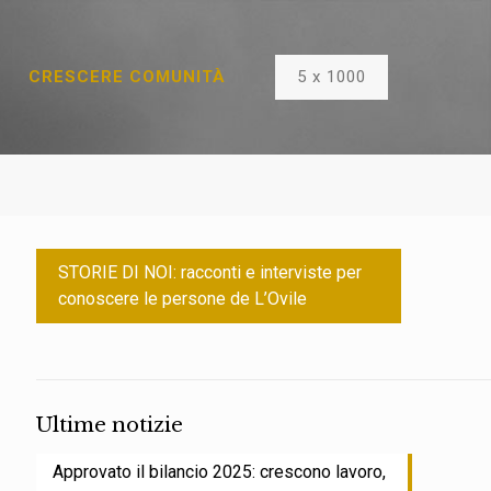
5 x 1000
CRESCERE COMUNITÀ
STORIE DI NOI: racconti e interviste per
conoscere le persone de L’Ovile
Ultime notizie
Approvato il bilancio 2025: crescono lavoro,