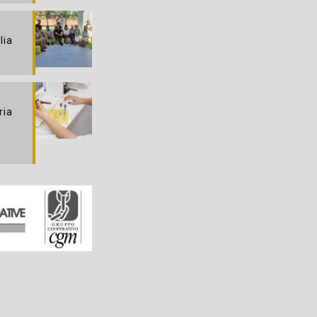
lia
ria