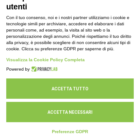
utenti
Con il tuo consenso, noi e i nostri partner utilizziamo i cookie e
tecnologie simili per archiviare, accedere ed elaborare i dati
personali come, ad esempio, la visita al sito web o la
personalizzazione degli annunci. Poiché rispettiamo il tuo diritto
alla privacy, è possibile scegliere di non consentire alcuni tipi di
cookie. Clicca su preferenze GDPR per saperne di più.
Seguici
Visualizza la Cookie Policy Completa
Powered by
ACCETTA TUTTO
ACCETTA NECESSARI
© Cooperativa L'Ovile. Iscr.Reg.Imp.R.E. e P.IVA 01541120356 -
Albo Cooperative a mutualità prevalente n.A114164
Preferenze GDPR