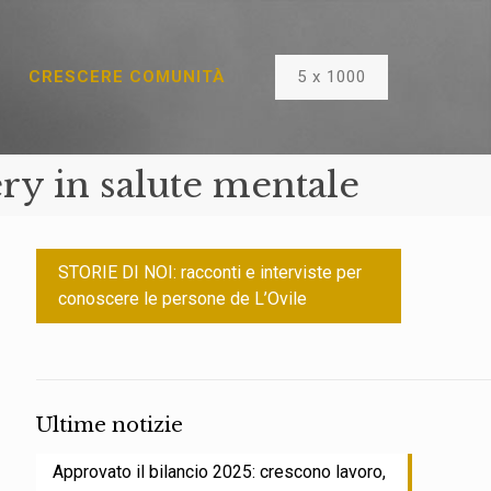
5 x 1000
CRESCERE COMUNITÀ
ry in salute mentale
STORIE DI NOI: racconti e interviste per
conoscere le persone de L’Ovile
Ultime notizie
Approvato il bilancio 2025: crescono lavoro,