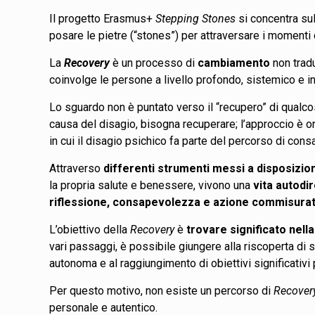
Il progetto Erasmus+
Stepping Stones
si concentra su
posare le pietre (“stones”) per attraversare i momenti di
La
Recovery
è un processo di
cambiamento
non trad
coinvolge le persone a livello profondo, sistemico e
Lo sguardo non è puntato verso il “recupero” di qualco
causa del disagio, bisogna recuperare; l’approccio è o
in cui il disagio psichico fa parte del percorso di con
Attraverso
differenti strumenti messi a disposizio
la propria salute e benessere, vivono una
vita autodi
riflessione, consapevolezza e azione commisurat
L’obiettivo della
Recovery
è
trovare significato nella
vari passaggi, è possibile giungere alla riscoperta di s
autonoma e al raggiungimento di obiettivi significativi 
Per questo motivo, non esiste un percorso di
Recover
personale e autentico.