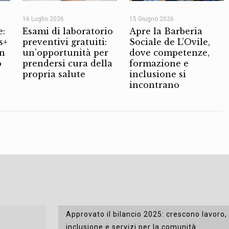
16 Luglio 2026
15 Giugno 2026
e:
Esami di laboratorio
Apre la Barberia
s+
preventivi gratuiti:
Sociale de L’Ovile,
on
un’opportunità per
dove competenze,
o
prendersi cura della
formazione e
propria salute
inclusione si
incontrano
Approvato il bilancio 2025: crescono lavoro,
inclusione e servizi per la comunità