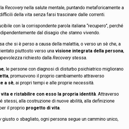
lla
Recovery
nella salute mentale, puntando metaforicamente a
fficili della vita senza farsi trascinare dalle correnti.
ucibile con la corrispondente parola italiana “recupero”, perché
 indipendentemente dal disagio che stanno vivendo.
sa che si è perso a causa della malattia, o verso un sè che, a
rientato piuttosto verso una
visione integrata della persona
,
sapevolezza richiesto dalla
Recovery
stessa.
ne
, le persone con diagnosi di disturbo psichiatrico migliorano
retta
, promuovono il proprio cambiamento attraverso
e a sè
, ai propri tempi e alle proprie necessità.
 vita e ristabilire con esso la propria identità
. Attraverso
é stessi, alla costruzione di nuove abilità, alla definizione
per il proprio
progetto di vita
.
y
giusto o sbagliato, ogni persona segue un cammino unico,