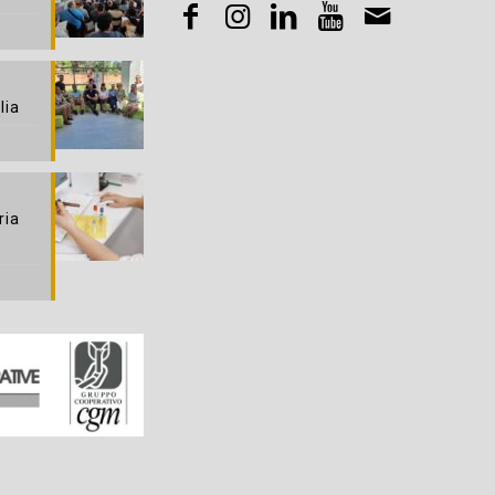
lia
ria