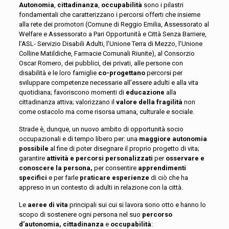
Autonomia
,
cittadinanza
,
occupabilità
sono i pilastri
fondamentali che caratterizzano i percorsi offerti che insieme
alla rete dei promotori (Comune di Reggio Emilia, Assessorato al
Welfare e Assessorato a Pari Opportunità e Città Senza Barriere,
l’ASL- Servizio Disabili Adulti, l’Unione Terra di Mezzo, l’Unione
Colline Matildiche, Farmacie Comunali Riunite), al Consorzio
Oscar Romero, dei pubblici, dei privati, alle persone con
disabilità e le loro famiglie
co-progettano
percorsi per
sviluppare competenze necessarie all’essere adulti e alla vita
quotidiana; favoriscono momenti di
educazione
alla
cittadinanza attiva; valorizzano il
valore della fragilità
non
come ostacolo ma come risorsa umana, culturale e sociale.
Strade è, dunque, un nuovo ambito di opportunità socio
occupazionali e di tempo libero per: una
maggiore autonomia
possibile
al fine di poter disegnare il proprio progetto di vita;
garantire
attività e percorsi personalizzati
per
osservare e
conoscere la persona,
per consentire
apprendimenti
specifici
e per farle
praticare esperienze
di ciò che ha
appreso in un contesto di adulti in relazione con la città.
Le
aeree di vita
principali sui cui si lavora sono otto e hanno lo
scopo di sostenere ogni persona nel suo
percorso
d’autonomia, cittadinanza
e
occupabilità
: