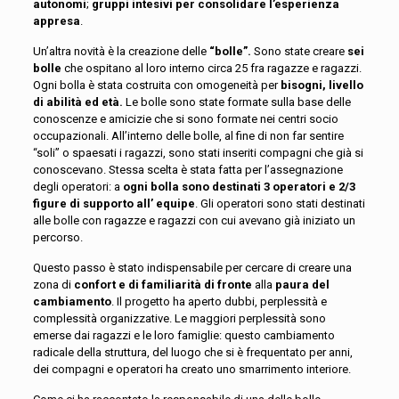
autonomi
;
gruppi intesivi per consolidare l’esperienza
appresa
.
Un’altra novità è la creazione delle
“bolle”.
Sono state creare
sei
bolle
che ospitano al loro interno circa 25 fra ragazze e ragazzi.
Ogni bolla è stata costruita con omogeneità per
bisogni, livello
di abilità ed età.
Le bolle sono state formate sulla base delle
conoscenze e amicizie che si sono formate nei centri socio
occupazionali. All’interno delle bolle, al fine di non far sentire
“soli” o spaesati i ragazzi, sono stati inseriti compagni che già si
conoscevano. Stessa scelta è stata fatta per l’assegnazione
degli operatori: a
ogni bolla sono destinati 3 operatori e 2/3
figure di supporto all’ equipe
. Gli operatori sono stati destinati
alle bolle con ragazze e ragazzi con cui avevano già iniziato un
percorso.
Questo passo è stato indispensabile per cercare di creare una
zona di
confort e di familiarità di fronte
alla
paura del
cambiamento
. Il progetto ha aperto dubbi, perplessità e
complessità organizzative. Le maggiori perplessità sono
emerse dai ragazzi e le loro famiglie: questo cambiamento
radicale della struttura, del luogo che si è frequentato per anni,
dei compagni e operatori ha creato uno smarrimento interiore.