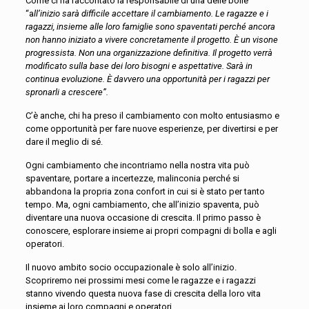
Come ci ha raccontato la responsabile di una delle bolle
“a
ll’inizio sarà difficile accettare il cambiamento. Le ragazze e i
ragazzi, insieme alle loro famiglie sono spaventati perché ancora
non hanno iniziato a vivere concretamente il progetto. È un visone
progressista. Non una organizzazione definitiva. Il progetto verrà
modificato sulla base dei loro bisogni e aspettative. Sarà in
continua evoluzione. È davvero una opportunità per i ragazzi per
spronarli a crescere”.
C’è anche, chi ha preso il cambiamento con molto entusiasmo e
come opportunità per fare nuove esperienze, per divertirsi e per
dare il meglio di sé.
Ogni cambiamento che incontriamo nella nostra vita può
spaventare, portare a incertezze, malinconia perché si
abbandona la propria zona confort in cui si è stato per tanto
tempo. Ma, ogni cambiamento, che all’inizio spaventa, può
diventare una nuova occasione di crescita. Il primo passo è
conoscere, esplorare insieme ai propri compagni di bolla e agli
operatori.
Il nuovo ambito socio occupazionale è solo all’inizio.
Scopriremo nei prossimi mesi come le ragazze e i ragazzi
stanno vivendo questa nuova fase di crescita della loro vita
insieme ai loro compagni e operatori.