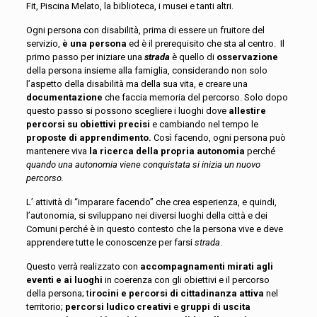
Fit, Piscina Melato, la biblioteca, i musei e tanti altri.
Ogni persona con disabilità, prima di essere un fruitore del
servizio,
è una persona
ed è il prerequisito che sta al centro. Il
primo passo per iniziare una
strada
è quello di
osservazione
della persona insieme alla famiglia, considerando non solo
l’aspetto della disabilità ma della sua vita, e creare una
documentazione
che faccia memoria del percorso. Solo dopo
questo passo si possono scegliere i luoghi dove
allestire
percorsi su obiettivi precisi
e cambiando nel tempo le
proposte di apprendimento.
Così facendo, ogni persona può
mantenere viva
la ricerca della propria autonomia
perché
quando una autonomia viene conquistata si inizia un nuovo
percorso.
L’ attività di “imparare facendo” che crea esperienza, e quindi,
l’autonomia, si sviluppano nei diversi luoghi della città e dei
Comuni perché è in questo contesto che la persona vive e deve
apprendere tutte le conoscenze per farsi
strada
.
Questo verrà realizzato con
accompagnamenti mirati agli
eventi e ai luoghi
in coerenza con gli obiettivi e il percorso
della persona; t
irocini e percorsi di cittadinanza attiva
nel
territorio;
percorsi ludico creativi
e
gruppi di uscita