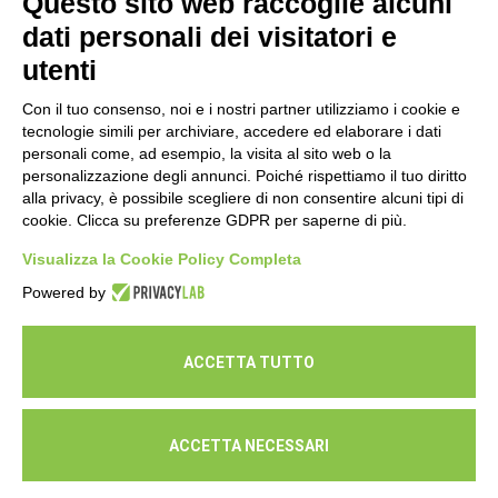
Questo sito web raccoglie alcuni
cura della propria salute
dati personali dei visitatori e
16 Luglio 2026
utenti
Con il tuo consenso, noi e i nostri partner utilizziamo i cookie e
tecnologie simili per archiviare, accedere ed elaborare i dati
personali come, ad esempio, la visita al sito web o la
personalizzazione degli annunci. Poiché rispettiamo il tuo diritto
alla privacy, è possibile scegliere di non consentire alcuni tipi di
cookie. Clicca su preferenze GDPR per saperne di più.
Seguici
Visualizza la Cookie Policy Completa
Powered by
ACCETTA TUTTO
ACCETTA NECESSARI
© Cooperativa L'Ovile. Iscr.Reg.Imp.R.E. e P.IVA 01541120356 -
Albo Cooperative a mutualità prevalente n.A114164