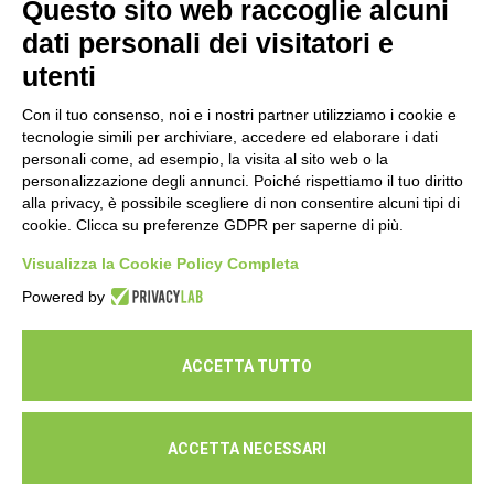
Questo sito web raccoglie alcuni
cura della propria salute
dati personali dei visitatori e
16 Luglio 2026
utenti
Con il tuo consenso, noi e i nostri partner utilizziamo i cookie e
tecnologie simili per archiviare, accedere ed elaborare i dati
personali come, ad esempio, la visita al sito web o la
personalizzazione degli annunci. Poiché rispettiamo il tuo diritto
alla privacy, è possibile scegliere di non consentire alcuni tipi di
cookie. Clicca su preferenze GDPR per saperne di più.
Seguici
Visualizza la Cookie Policy Completa
Powered by
ACCETTA TUTTO
ACCETTA NECESSARI
© Cooperativa L'Ovile. Iscr.Reg.Imp.R.E. e P.IVA 01541120356 -
Albo Cooperative a mutualità prevalente n.A114164