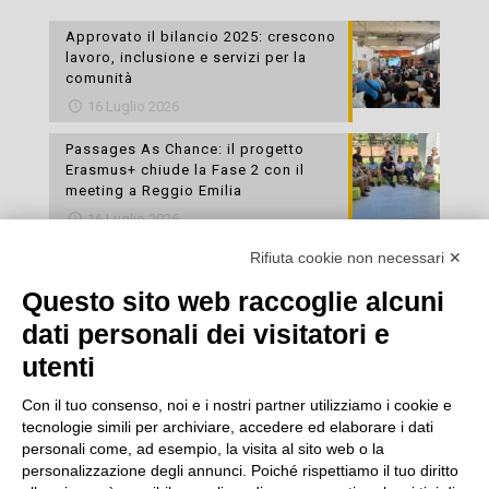
Approvato il bilancio 2025: crescono
lavoro, inclusione e servizi per la
comunità
16 Luglio 2026
Passages As Chance: il progetto
Erasmus+ chiude la Fase 2 con il
meeting a Reggio Emilia
16 Luglio 2026
Rifiuta cookie non necessari ✕
Esami di laboratorio preventivi
gratuiti: un’opportunità per prendersi
Questo sito web raccoglie alcuni
cura della propria salute
dati personali dei visitatori e
16 Luglio 2026
utenti
Con il tuo consenso, noi e i nostri partner utilizziamo i cookie e
tecnologie simili per archiviare, accedere ed elaborare i dati
personali come, ad esempio, la visita al sito web o la
personalizzazione degli annunci. Poiché rispettiamo il tuo diritto