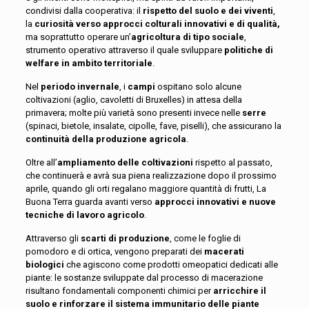
condivisi dalla cooperativa: il
rispetto del suolo e dei viventi
,
la
curiosità verso approcci colturali innovativi e di qualità,
ma soprattutto operare un’
agricoltura di tipo sociale
,
strumento operativo attraverso il quale sviluppare
politiche di
welfare in ambito territoriale
.
Nel
periodo invernale
, i
campi
ospitano solo alcune
coltivazioni (aglio, cavoletti di Bruxelles) in attesa della
primavera; molte più varietà sono presenti invece nelle
serre
(spinaci, bietole, insalate, cipolle, fave, piselli), che assicurano la
continuità della produzione agricola
.
Oltre all’
ampliamento delle coltivazioni
rispetto al passato,
che continuerà e avrà sua piena realizzazione dopo il prossimo
aprile, quando gli orti regalano maggiore quantità di frutti, La
Buona Terra guarda avanti verso
approcci innovativi e nuove
tecniche di lavoro agricolo
.
Attraverso gli
scarti di produzione
, come le foglie di
pomodoro e di ortica, vengono preparati dei
macerati
biologici
che agiscono come prodotti omeopatici dedicati alle
piante: le sostanze sviluppate dal processo di macerazione
risultano fondamentali componenti chimici per
arricchire il
suolo e rinforzare il sistema immunitario delle piante