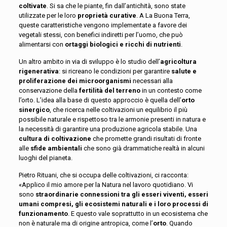
coltivate
. Si sa che le piante, fin dall’antichità, sono state
utilizzate per le loro
proprietà curative
. A La Buona Terra,
queste caratteristiche vengono implementate a favore dei
vegetali stessi, con benefici indiretti per l’uomo, che può
alimentarsi con
ortaggi biologici e ricchi di nutrienti
.
Un altro ambito in via di sviluppo è lo studio dell’
agricoltura
rigenerativa
: si ricreano le condizioni per garantire
salute e
proliferazione dei microorganismi
necessari alla
conservazione della
fertilità del terreno
in un contesto come
l’orto. L’idea alla base di questo approccio è quella dell’
orto
sinergico
, che ricerca nelle coltivazioni un equilibrio il più
possibile naturale e rispettoso tra le armonie presenti in natura e
la necessità di garantire una produzione agricola stabile. Una
cultura di coltivazione
che promette grandi risultati di fronte
alle
sfide ambientali
che sono già drammatiche realtà in alcuni
luoghi del pianeta.
Pietro Rituani, che si occupa delle coltivazioni, ci racconta:
«Applico il mio amore per la Natura nel lavoro quotidiano. Vi
sono
straordinarie connessioni tra gli esseri viventi, esseri
umani compresi, gli ecosistemi naturali e i loro processi di
funzionamento
. E questo vale soprattutto in un ecosistema che
non è naturale ma di origine antropica, come l’
orto
. Quando