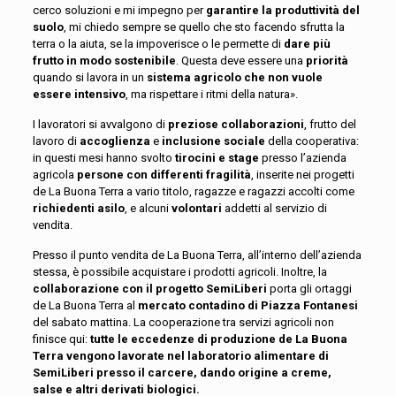
cerco soluzioni e mi impegno per
garantire la produttività del
suolo
, mi chiedo sempre se quello che sto facendo sfrutta la
terra o la aiuta, se la impoverisce o le permette di
dare più
frutto in modo sostenibile
. Questa deve essere una
priorità
quando si lavora in un
sistema agricolo che non vuole
essere intensivo
, ma rispettare i ritmi della natura».
I lavoratori si avvalgono di
preziose collaborazioni
, frutto del
lavoro di
accoglienza
e
inclusione sociale
della cooperativa:
in questi mesi hanno svolto
tirocini e stage
presso l’azienda
agricola
persone con differenti fragilità
, inserite nei progetti
de La Buona Terra a vario titolo, ragazze e ragazzi accolti come
richiedenti asilo
, e alcuni
volontari
addetti al servizio di
vendita.
Presso il punto vendita de La Buona Terra, all’interno dell’azienda
stessa, è possibile acquistare i prodotti agricoli. Inoltre, la
collaborazione con il progetto SemiLiberi
porta gli ortaggi
de La Buona Terra al
mercato contadino di Piazza Fontanesi
del sabato mattina. La cooperazione tra servizi agricoli non
finisce qui:
tutte le eccedenze di produzione de La Buona
Terra vengono lavorate nel laboratorio alimentare di
SemiLiberi presso il carcere, dando origine a creme,
salse e altri derivati biologici.