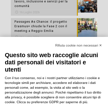
lavoro, inclusione e servizi per la
comunità
16 Luglio 2026
Passages As Chance: il progetto
Erasmus+ chiude la Fase 2 con il
meeting a Reggio Emilia
16 Luglio 2026
Rifiuta cookie non necessari ✕
Esami di laboratorio preventivi
gratuiti: un’opportunità per prendersi
Questo sito web raccoglie alcuni
cura della propria salute
dati personali dei visitatori e
16 Luglio 2026
utenti
Con il tuo consenso, noi e i nostri partner utilizziamo i cookie e
tecnologie simili per archiviare, accedere ed elaborare i dati
personali come, ad esempio, la visita al sito web o la
personalizzazione degli annunci. Poiché rispettiamo il tuo diritto
alla privacy, è possibile scegliere di non consentire alcuni tipi di
cookie. Clicca su preferenze GDPR per saperne di più.
Seguici