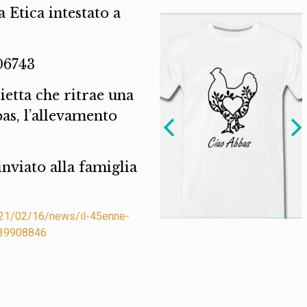
 Etica intestato a
06743
ietta che ritrae una
as, l’allevamento
inviato alla famiglia
2021/02/16/news/il-45enne-
1.39908846