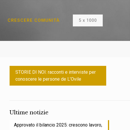
5 x 1000
CRESCERE COMUNITÀ
STORIE DI NOI: racconti e interviste per
conoscere le persone de L’Ovile
Ultime notizie
Approvato il bilancio 2025: crescono lavoro,