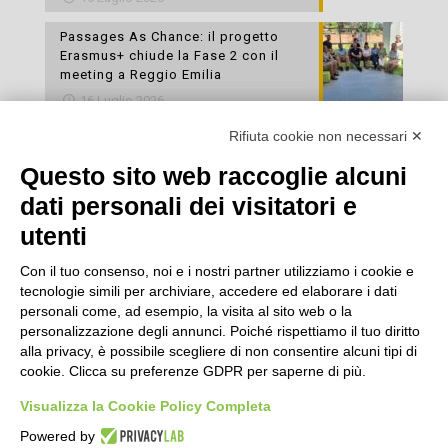
Passages As Chance: il progetto
Erasmus+ chiude la Fase 2 con il
meeting a Reggio Emilia
16 Luglio 2026
Rifiuta cookie non necessari ✕
Esami di laboratorio preventivi
gratuiti: un’opportunità per prendersi
Questo sito web raccoglie alcuni
cura della propria salute
dati personali dei visitatori e
16 Luglio 2026
utenti
Con il tuo consenso, noi e i nostri partner utilizziamo i cookie e
tecnologie simili per archiviare, accedere ed elaborare i dati
personali come, ad esempio, la visita al sito web o la
personalizzazione degli annunci. Poiché rispettiamo il tuo diritto
alla privacy, è possibile scegliere di non consentire alcuni tipi di
cookie. Clicca su preferenze GDPR per saperne di più.
Seguici
Visualizza la Cookie Policy Completa
Powered by