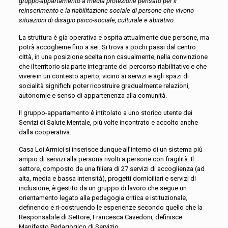
gruppo-appartamento a media protezione pensato per il
reinserimento e la riabilitazione sociale di persone che vivono
situazioni di disagio psico-sociale, culturale e abitativo.
La struttura è già operativa e ospita attualmente due persone, ma
potrà accoglierne fino a sei. Si trova a pochi passi dal centro
città, in una posizione scelta non casualmente, nella convinzione
che il territorio sia parte integrante del percorso riabilitativo e che
vivere in un contesto aperto, vicino ai servizi e agli spazi di
socialità significhi poter ricostruire gradualmente relazioni,
autonomie e senso di appartenenza alla comunità.
Il gruppo-appartamento è intitolato a uno storico utente dei
Servizi di Salute Mentale, più volte incontrato e accolto anche
dalla cooperativa.
Casa Loi Armici si inserisce dunque all’interno di un sistema più
ampio di servizi alla persona rivolti a persone con fragilità. Il
settore, composto da una filiera di 27 servizi di accoglienza (ad
alta, media e bassa intensità), progetti domiciliari e servizi di
inclusione, è gestito da un gruppo di lavoro che segue un
orientamento legato alla pedagogia critica e istituzionale,
definendo e ri-costruendo le esperienze secondo quello che la
Responsabile di Settore, Francesca Cavedoni, definisce
Manifesto Pedagogico di Servizio.