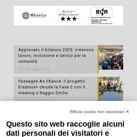
Approvato il bilancio 2025: crescono
lavoro, inclusione e servizi per la
comunità
16 Luglio 2026
Passages As Chance: il progetto
Erasmus+ chiude la Fase 2 con il
meeting a Reggio Emilia
16 Luglio 2026
Rifiuta cookie non necessari ✕
Esami di laboratorio preventivi
gratuiti: un’opportunità per prendersi
Questo sito web raccoglie alcuni
cura della propria salute
dati personali dei visitatori e
16 Luglio 2026