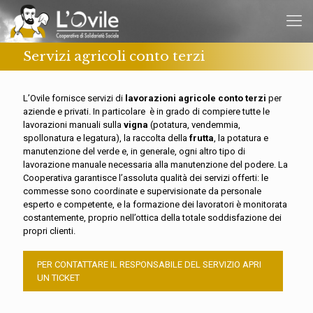
Servizi agricoli conto terzi
L’Ovile fornisce servizi di
lavorazioni agricole conto terzi
per
aziende e privati. In particolare è in grado di compiere tutte le
lavorazioni manuali sulla
vigna
(potatura, vendemmia,
spollonatura e legatura), la raccolta della
frutta
, la potatura e
manutenzione del verde e, in generale, ogni altro tipo di
lavorazione manuale necessaria alla manutenzione del podere. La
Cooperativa garantisce l’assoluta qualità dei servizi offerti: le
commesse sono coordinate e supervisionate da personale
esperto e competente, e la formazione dei lavoratori è monitorata
costantemente, proprio nell’ottica della totale soddisfazione dei
propri clienti.
PER CONTATTARE IL RESPONSABILE DEL SERVIZIO APRI
UN TICKET