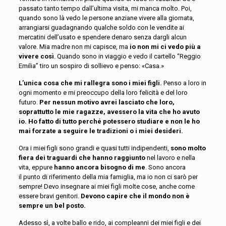
passato tanto tempo dall’ultima visita, mi manca molto. Poi,
quando sono là vedo le persone anziane vivere alla giornata,
arrangiarsi guadagnando qualche soldo con le vendite ai
mercatini dell’usato e spendere
denaro
senza dar
gli
alcun
valore.
Mia madre non mi capisce, ma
io non mi ci vedo più a
vivere così
. Quando sono in viaggio e vedo il cartello “Reggio
Emilia” tiro un sospiro di sollievo e penso: «Casa.»
L’unica cosa che mi rallegra sono i miei figli.
Penso a loro in
ogni momento e mi preoccupo della loro felicità e del loro
futuro.
Per nessun motivo avrei lasciato che loro,
soprattutto le mie ragazze, avessero la vita che ho avuto
io. Ho fatto di tutto perché potessero studiare e non le ho
mai forzate a seguire le tradizioni o i miei desideri.
Ora
i miei figli
sono grandi e quasi tutti indipendenti,
sono molto
fiera dei traguardi che hanno raggiunto
nel lavoro e nella
vita,
eppure
hanno ancora bisogno di me
.
Sono ancora
il
punto di riferimento
della mia famiglia
, ma io non ci sarò per
sempre!
Devo insegnare
ai miei figli
molte cose
, anche come
essere bravi genitori.
D
evo
no
capire
che il mondo non è
sempre un bel posto
.
Adesso
sì, a volte ballo e rido, ai compleanni dei miei figli e dei