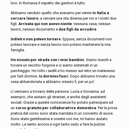
loro. In Romania il rispetto dei genitori è tutto.
Abbiamo venduto quello che avevamo per venire
in Italia a
cercare lavoro
, a cercare una vita diversa per noi e i nostri due
figli.
Arrivata qui non avevo niente
: nessuna casa, nessun
lavoro, nessun documento e
due figli da accudire
.
Indietro non potevo tornare
. Eppure, senza documenti non
potevo lavorare e senza lavoro non potevo mantenere la mia
famiglia.
Ho vissuto per strada
con i miei
bambini
.
S
iamo riusciti
a
trovare
un vecchio furgone e ci siamo sistemati in un
parcheggio. Ho tolto i sedili e ho messo sul retro un materasso
per far
li
dormire.
Io dormivo fuori
. Dopo abbiamo trovato una
casa abbandonata e abbiamo vissuto lì
,
per un po’.
Lì venivano a trovarci delle persone. Lucia e Giovanna, ad
esempio, che aiutano gli stranieri, e anche degli assistenti
sociali. Grazie a queste conoscenze ho potuto partecipare ad
un
corso gratuito per collaboratrice domestica
. Per la prova
pratica del corso sono stata mandata in un convento di suore.
Sono state gentilissime e oneste con me, mi hanno aiutato
molt
o
.
Le sento ancora e ogni tanto vado a fare le pulizie