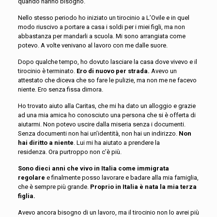
quando hanno bisogno.
Nello stesso periodo ho iniziato un tirocinio a L’Ovile e in quel
modo riuscivo a portare a casa i soldi per i miei figli, ma non
abbastanza per mandarli a scuola.
Mi sono arrangiata come
potevo
. A volte venivano al lavoro con me
dalle suore
.
Dopo qualche tempo, ho dovuto lasciare la casa dove vivevo e il
tirocinio è terminato.
Ero di nuovo per strada.
Avevo un
attestato che diceva che so fare le pulizie, ma non me ne facevo
niente
. E
ro senza fissa dimora.
Ho trovato aiuto
al
la Caritas, che mi ha dato un alloggio e
grazie
ad una mia amica ho conosciuto una persona che si è offerta di
aiutarmi. Non potevo uscire dalla miseria senza i documenti.
Senza documenti
non hai un’identità, non hai un indirizzo
.
N
on
hai diritto a niente
. Lui mi ha aiutato a prendere la
residenza.
Ora purtroppo non c’è più.
Sono dieci anni che vivo in Italia come immigrata
regolare
e finalmente posso lavorare e badare alla mia famiglia,
che è sempre più grande.
Proprio in Italia è nata la mia terza
figlia.
Avevo ancora bisogno di un lavoro, ma il tirocinio non lo avrei più