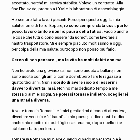
accettato, perché mi serviva stabilità. Volevo un contratto.
Alla
fine
l’ho avuto, proprio a L’Ovile in laboratorio di assemblaggio.
Ho sempre fatto lavori pesanti. Forse per questo oggi la mia
salute non è di ferro. Eppure,
io sono sempre stata così: parlo
poco, lavoro tanto e non ho paura
della
fatica.
Faccio anche
le cose che tutti dicono essere “da uomo”, come lavorare al
nastro trasportatore. Mi è sempre piaciuto moltissimo e oggi,
per colpa della mia salute, purtroppo non posso più farlo.
Cerco di non pensarci
,
ma
la vita ha molti
debiti
con me.
Non ho avuto una giovinezza, non sono andata a ballare, non
sono uscita con gli amici come dovrebbero fare le ragazze a
quattordici anni.
Non ricordo di avere riso o di essermi
davvero divertita, mai.
Non ho mai dedicato tempo a me
stessa o ai miei sogni.
Se potessi tornare indietro, sceglierei
una strada diversa.
A
volte torno in Romania e
i miei genitori
mi dicono di attendere,
diventare vecchia e “ritirarmi”
al mio paese
, si dice così. Lo dice
anche mio marito: «I nostri figli ci aiuteranno, dopo quello che
abbiamo fatto per lor
o
.
»
Tornare in Romania mi piace quando ci vado in vacanza. Se è