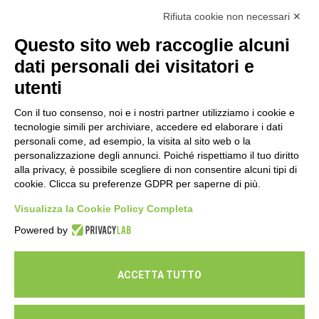
Rifiuta cookie non necessari ✕
Esami di laboratorio preventivi
gratuiti: un’opportunità per prendersi
Questo sito web raccoglie alcuni
cura della propria salute
dati personali dei visitatori e
16 Luglio 2026
utenti
Con il tuo consenso, noi e i nostri partner utilizziamo i cookie e
tecnologie simili per archiviare, accedere ed elaborare i dati
personali come, ad esempio, la visita al sito web o la
personalizzazione degli annunci. Poiché rispettiamo il tuo diritto
alla privacy, è possibile scegliere di non consentire alcuni tipi di
cookie. Clicca su preferenze GDPR per saperne di più.
Seguici
Visualizza la Cookie Policy Completa
Powered by
ACCETTA TUTTO