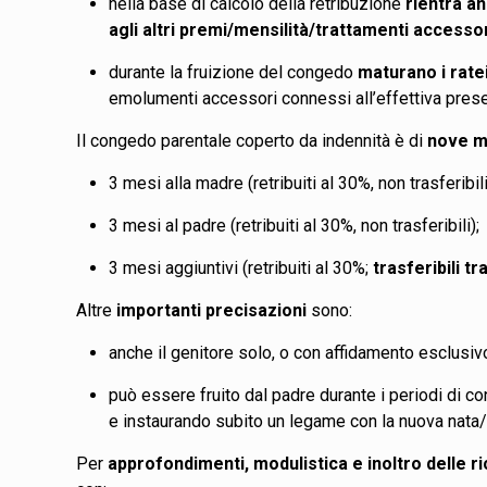
nella base di calcolo della retribuzione
rientra an
agli altri premi/mensilità/trattamenti access
durante la fruizione del congedo
maturano i rate
emolumenti accessori connessi all’effettiva pres
Il congedo parentale coperto da indennità è di
nove m
3 mesi alla madre (retribuiti al 30%, non trasferibi
3 mesi al padre (retribuiti al 30%, non trasferibili
3 mesi aggiuntivi (retribuiti al 30%;
trasferibili tr
Altre
importanti precisazioni
sono:
anche il genitore solo, o con affidamento esclusiv
può essere fruito dal padre durante i periodi di c
e instaurando subito un legame con la nuova nata
Per
approfondimenti, modulistica e inoltro delle r