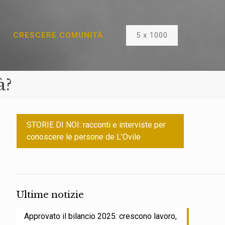
5 x 1000
CRESCERE COMUNITÀ
à?
STORIE DI NOI: racconti e interviste per
conoscere le persone de L’Ovile
Ultime notizie
Approvato il bilancio 2025: crescono lavoro,