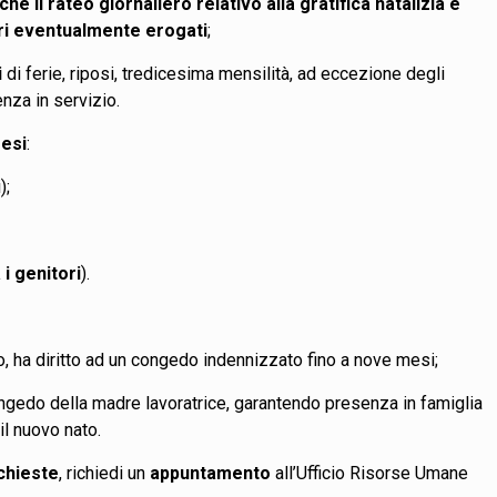
che il rateo giornaliero relativo alla gratifica natalizia e
ori eventualmente erogati
;
i
di ferie, riposi, tredicesima mensilità, ad eccezione degli
enza in servizio.
esi
:
li);
);
a i genitori
).
o, ha diritto ad un congedo indennizzato fino a nove mesi;
ongedo della madre lavoratrice, garantendo presenza in famiglia
/il nuovo nato.
ichieste
, richiedi un
appuntamento
all’Ufficio Risorse Umane