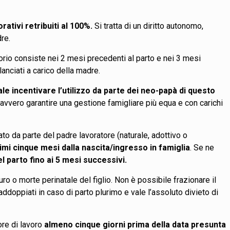
orativi retribuiti al 100%.
Si tratta di un diritto autonomo,
dre.
orio consiste nei 2 mesi precedenti al parto e nei 3 mesi
lanciati a carico della madre.
e incentivare l’utilizzo da parte dei neo-papà di questo
davvero garantire una gestione famigliare più equa e con carichi
ato da parte del padre lavoratore (naturale, adottivo o
rimi cinque mesi dalla nascita/ingresso in famiglia
. Se ne
l parto fino ai 5 mesi successivi.
o o morte perinatale del figlio. Non è possibile frazionare il
ddoppiati in caso di parto plurimo e vale l’assoluto divieto di
ore di lavoro
almeno cinque giorni prima della data presunta