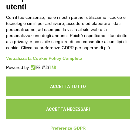
utenti
Con il tuo consenso, noi e i nostri partner utilizziamo i cookie e
tecnologie simili per archiviare, accedere ed elaborare i dati
personali come, ad esempio, la visita al sito web o la
personalizzazione degli annunci. Poiché rispettiamo il tuo diritto
alla privacy, è possibile scegliere di non consentire alcuni tipi di
cookie. Clicca su preferenze GDPR per saperne di più.
Seguici
Visualizza la Cookie Policy Completa
Powered by
ACCETTA TUTTO
ACCETTA NECESSARI
© Cooperativa L'Ovile. Iscr.Reg.Imp.R.E. e P.IVA 01541120356 -
Albo Cooperative a mutualità prevalente n.A114164
Preferenze GDPR