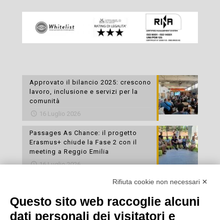
Approvato il bilancio 2025: crescono
lavoro, inclusione e servizi per la
comunità
16 Luglio 2026
Passages As Chance: il progetto
Erasmus+ chiude la Fase 2 con il
meeting a Reggio Emilia
16 Luglio 2026
Rifiuta cookie non necessari ✕
Esami di laboratorio preventivi
gratuiti: un’opportunità per prendersi
Questo sito web raccoglie alcuni
cura della propria salute
dati personali dei visitatori e
16 Luglio 2026