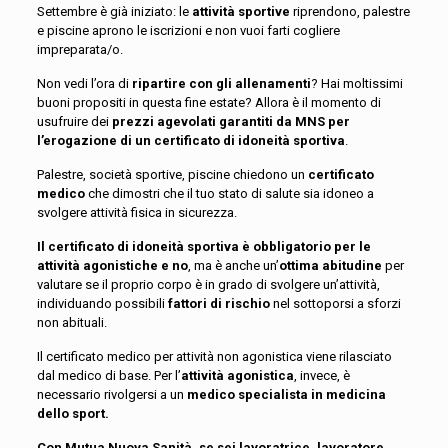
Settembre è già iniziato: le
attività sportive
riprendono, palestre
e piscine aprono le iscrizioni e non vuoi farti cogliere
impreparata/o.
Non vedi l’ora di
ripartire con gli allenamenti
? Hai moltissimi
buoni propositi in questa fine estate? Allora è il momento di
usufruire dei
prezzi agevolati garantiti da MNS per
l’erogazione di un certificato di idoneità sportiva
.
Palestre, società sportive, piscine chiedono un
certificato
medico
che dimostri che il tuo stato di salute sia idoneo a
svolgere attività fisica in sicurezza.
Il certificato di idoneità sportiva è obbligatorio per le
attività agonistiche e no
, ma è anche un’
ottima abitudine
per
valutare se il proprio corpo è in grado di svolgere un’attività,
individuando possibili
fattori di rischio
nel sottoporsi a sforzi
non abituali.
Il certificato medico per attività non agonistica viene rilasciato
dal medico di base. Per l’
attività agonistica
, invece, è
necessario rivolgersi a un
medico specialista in medicina
dello sport.
Con Mutua Nuova Sanità, se sei lavoratrice, lavoratore,