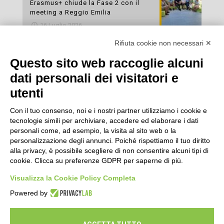
Erasmus+ chiude la Fase 2 con il
meeting a Reggio Emilia
16 Luglio 2026
Rifiuta cookie non necessari ✕
Esami di laboratorio preventivi
gratuiti: un’opportunità per prendersi
Questo sito web raccoglie alcuni
cura della propria salute
dati personali dei visitatori e
16 Luglio 2026
utenti
Con il tuo consenso, noi e i nostri partner utilizziamo i cookie e
tecnologie simili per archiviare, accedere ed elaborare i dati
personali come, ad esempio, la visita al sito web o la
personalizzazione degli annunci. Poiché rispettiamo il tuo diritto
alla privacy, è possibile scegliere di non consentire alcuni tipi di
cookie. Clicca su preferenze GDPR per saperne di più.
Seguici
Visualizza la Cookie Policy Completa
Powered by