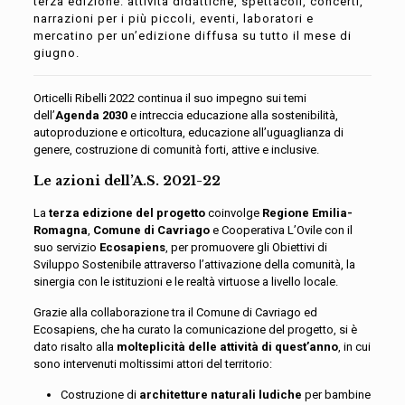
terza edizione: attività didattiche, spettacoli, concerti,
narrazioni per i più piccoli, eventi, laboratori e
mercatino per un’edizione diffusa su tutto il mese di
giugno.
Orticelli Ribelli 2022 continua il suo impegno sui temi
dell’
Agenda 2030
e intreccia educazione alla sostenibilità,
autoproduzione e orticoltura, educazione all’uguaglianza di
genere, costruzione di comunità forti, attive e inclusive.
Le azioni dell’A.S. 2021-22
La
terza edizione del progetto
coinvolge
Regione Emilia-
Romagna
,
Comune di Cavriago
e Cooperativa L’Ovile con il
suo servizio
Ecosapiens
, per promuovere gli Obiettivi di
Sviluppo Sostenibile attraverso l’attivazione della comunità, la
sinergia con le istituzioni e le realtà virtuose a livello locale.
Grazie alla collaborazione tra il Comune di Cavriago ed
Ecosapiens, che ha curato la comunicazione del progetto, si è
dato risalto alla
molteplicità delle attività di quest’anno
, in cui
sono intervenuti moltissimi a
ttori del territorio:
Costruzione di
architetture naturali ludiche
per bambine