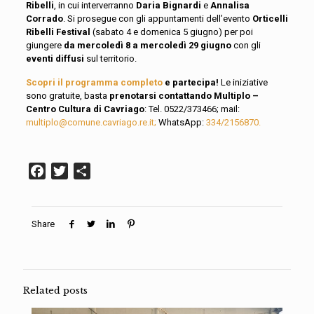
Ribelli
, in cui interverranno
Daria Bignardi
e
Annalisa
Corrado
. Si prosegue con gli appuntamenti dell’evento
Orticelli
Ribelli Festival
(sabato 4 e domenica 5 giugno) per poi
giungere
da mercoledì 8 a mercoledì 29 giugno
con gli
eventi diffusi
sul territorio.
Scopri il programma completo
e partecipa!
Le iniziative
sono gratuite, basta
prenotarsi contattando Multiplo –
Centro Cultura di Cavriago
: Tel. 0522/373466; mail:
multiplo@comune.cavriago.re.it;
WhatsApp:
334/2156870.
Facebook
Twitter
Condividi
Share
Related posts