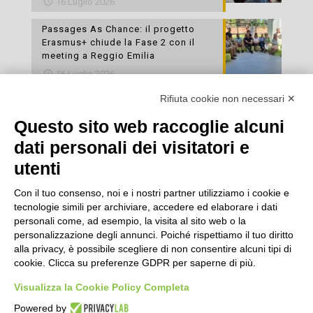
16 Luglio 2026
Passages As Chance: il progetto
Erasmus+ chiude la Fase 2 con il
meeting a Reggio Emilia
16 Luglio 2026
Rifiuta cookie non necessari ✕
Esami di laboratorio preventivi
gratuiti: un’opportunità per prendersi
Questo sito web raccoglie alcuni
cura della propria salute
dati personali dei visitatori e
16 Luglio 2026
utenti
Con il tuo consenso, noi e i nostri partner utilizziamo i cookie e
tecnologie simili per archiviare, accedere ed elaborare i dati
personali come, ad esempio, la visita al sito web o la
personalizzazione degli annunci. Poiché rispettiamo il tuo diritto
alla privacy, è possibile scegliere di non consentire alcuni tipi di
cookie. Clicca su preferenze GDPR per saperne di più.
Seguici
Visualizza la Cookie Policy Completa
Powered by